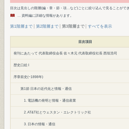
目次は見出しの階層(編・章・節・項…など)ごとに絞り込んで見ることがで
… 資料編に詳細な情報があります。
第1階層まで
第2階層まで
第3階層まで
すべてを表示
目次項目
発刊にあたって 代表取締役会長 佐々木元 代表取締役社長 西垣浩司
歴史口絵 I
序章前史(~1898年)
第1節 日本の近代化と情報・通信
1. 電話機の発明と情報・通信産業
2. AT&T社とウェスタン・エレクトリック社
3. 日本の情報・通信