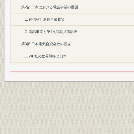
第2節 日本における電話事業の展開
1. 逓信省と通信事業政策
2. 電話事業と第1次電話拡張計画
第3節 日本電気合資会社の設立
1. WE社の世界戦略と日本
2. WE社の日本への進出
3. 日本電気合資会社の設立
第1章 日本電気株式会社の設立(1899~1913年)
第1節 近代産業の確立と情報・通信
1. 条約改正
2. 第2次電話拡張計画