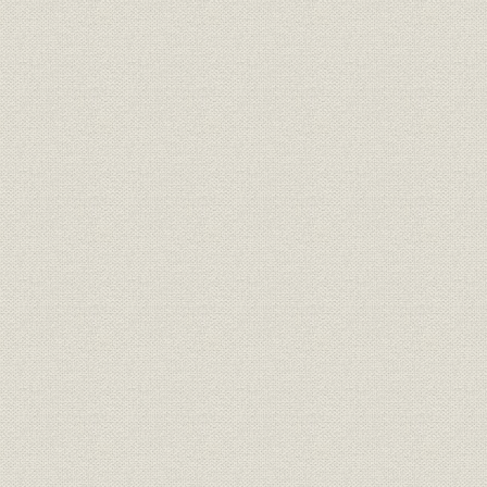
1. 自立化と国産化の進展
2. 業績の推移
第2章 事業の拡大と国産化技術の形成(1914~1931年)
第1節 第1次世界大戦ブームから昭和恐慌
1. 第1次世界大戦ブーム
2. 第3次電話拡張計画のスタート
3. 関東大震災と電話・通信事業の新たな展開
4. 昭和恐慌期の電話事業の展開
第2節 事業の拡大と日本電気の発展戦略
1. 第1次世界大戦時の日本電気
2. 経営管理の強化