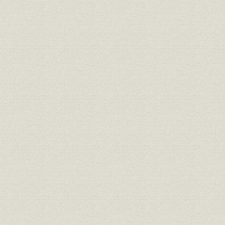
第4章 戦時体制と日本電気(1937~1945年)
第1節 戦時「計画経済化」と通信機械工業
1. 「高度国防国家」建設から戦時経済へ
2. 「国家統制」の導入
3. 戦局に規定された通信「計画経済化」
4. 国民経済の崩壊
第2節 国家統制への対応と住友通信工業への改称
1. ISE社との関係調整
2. トップマネジメントの変遷と住友通信工業への改称
3. 軍部による「統制」下のトップマネジメントと管理機構
第3節 軍需生産への転換と生産現場の混乱