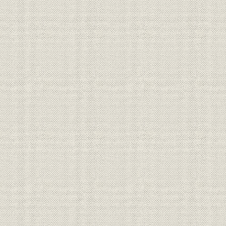
3. 中国電気公司の設立
4. 住友との提携
5. WE社との関係
第3節 関東大震災と震災後の経営
1. 関東大震災の発生
2. 自動交換機と放送機の国産化
3. 関東大震災後の経営
4. 国産化奨励のもとでの苦難
第4節 技術開発と技術者
1. 技術者の採用と技術部門の整備
2. 自主研究・開発と成果