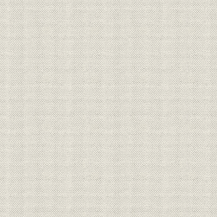
第2節 日本電気株式会社の設立
1. 日本初の外資系企業
2. 設立初期の業務
第3節 経営基盤の確立
1. 第2次電話拡張計画と日本電気
2. 組織と人材
3. 販売戦略
4. 工場改革と生産管理
5. 技術の蓄積
6. WE社の管理と指導
第4節 経営状況の推移