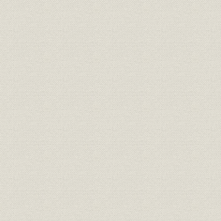
第5節 経営状況の推移
1. 販売の伸びと急減
2. 財務構造の特徴
第3章 経営体制の革新と新分野への進出(1932~1937年)
第1節 世界恐慌からの回復
1. 恐慌から景気回復へ
2. 市場環境の変化と通信機工業
第2節 住友への経営委託と積極経営
1. 住友への経営委託
2. 積極方針への転換
第3節 搬送機器の開発と無線部門への進出