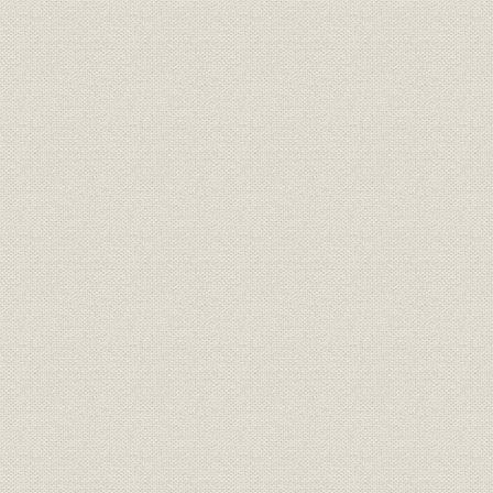
1. 自動交換機市場の競争と協調
2. 搬送機器の自主開発
3. 大出力放送機の開発と真空管製造の本格化
4. 自主技術開発の拡大と新製品開発
第4節 工場新設と関係会社の増加
1. 既存工場の拡張と玉川向工場の新設
2. 関係会社の拡大
第5節 業績の回復
1. 資金運用と資金調達
2. 業績の推移