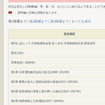
目次は見出しの階層(編・章・節・項…など)ごとに絞り込んで見ることがで
… 資料編に詳細な情報があります。
第1階層まで
第2階層まで
第3階層まで
すべてを表示
目次項目
発刊にあたって 代表取締役会長 佐々木元 代表取締役社長 西垣浩司
歴史口絵 I
序章前史(~1898年)
第1章 日本電気株式会社の設立(1899~1913年)
第2章 事業の拡大と国産化技術の形成(1914~1931年)
第3章 経営体制の革新と新分野への進出(1932~1937年)
第4章 戦時体制と日本電気(1937~1945年)