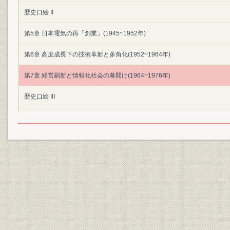
歴史口絵 II
第5章 日本電気の再「創業」(1945~1952年)
第6章 高度成長下の技術革新と多角化(1952~1964年)
第7章 経営刷新と情報化社会の幕開け(1964~1976年)
歴史口絵 III
第8章 C&Cの提唱と新事業ドメイン(1977~1984年)
第9章 通信自由化後の情報通信市場とグローバリゼーション(1985~1989年
第10章 マルチメディア社会の到来と新事業体制(1990~1998年)
第11章 新たな100年に向かって
付編
編集を終えて