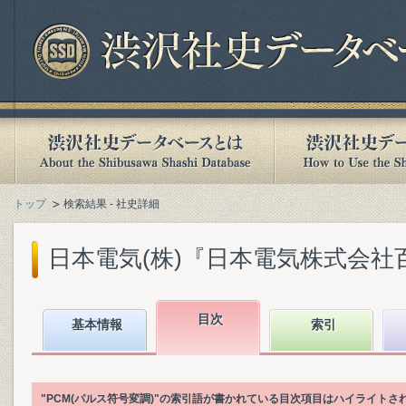
トップ
検索結果 - 社史詳細
日本電気(株)『日本電気株式会社百年史.
目次
基本情報
索引
"PCM(パルス符号変調)"の索引語が書かれている目次項目はハイライトさ