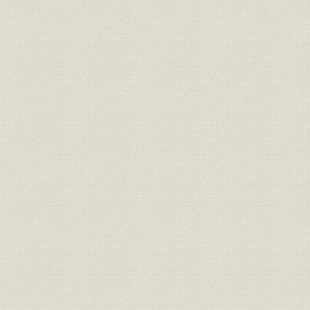
第4章 戦時体制と日本電気(1937~1945年)
第1節 戦時「計画経済化」と通信機械工業
1. 「高度国防国家」建設から戦時経済へ
2. 「国家統制」の導入
3. 戦局に規定された通信「計画経済化」
4. 国民経済の崩壊
第2節 国家統制への対応と住友通信工業への改称
1. ISE社との関係調整
2. トップマネジメントの変遷と住友通信工業への改称
3. 軍部による「統制」下のトップマネジメントと管理機構
第3節 軍需生産への転換と生産現場の混乱