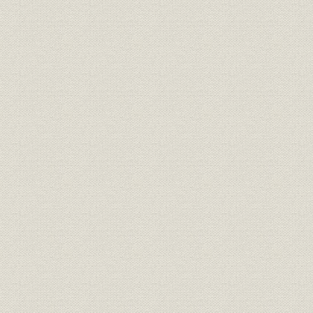
第2節 日本電気株式会社の設立
1. 日本初の外資系企業
2. 設立初期の業務
第3節 経営基盤の確立
1. 第2次電話拡張計画と日本電気
2. 組織と人材
3. 販売戦略
4. 工場改革と生産管理
5. 技術の蓄積
6. WE社の管理と指導
第4節 経営状況の推移