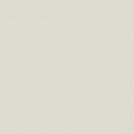
3. 中国電気公司の設立
4. 住友との提携
5. WE社との関係
第3節 関東大震災と震災後の経営
1. 関東大震災の発生
2. 自動交換機と放送機の国産化
3. 関東大震災後の経営
4. 国産化奨励のもとでの苦難
第4節 技術開発と技術者
1. 技術者の採用と技術部門の整備
2. 自主研究・開発と成果