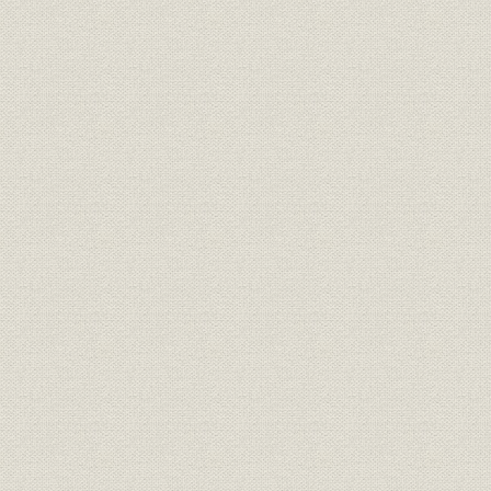
第5節 経営状況の推移
1. 販売の伸びと急減
2. 財務構造の特徴
第3章 経営体制の革新と新分野への進出(1932~1937年)
第1節 世界恐慌からの回復
1. 恐慌から景気回復へ
2. 市場環境の変化と通信機工業
第2節 住友への経営委託と積極経営
1. 住友への経営委託
2. 積極方針への転換
第3節 搬送機器の開発と無線部門への進出