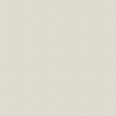
1. 自動交換機市場の競争と協調
2. 搬送機器の自主開発
3. 大出力放送機の開発と真空管製造の本格化
4. 自主技術開発の拡大と新製品開発
第4節 工場新設と関係会社の増加
1. 既存工場の拡張と玉川向工場の新設
2. 関係会社の拡大
第5節 業績の回復
1. 資金運用と資金調達
2. 業績の推移