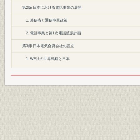
第2節 日本における電話事業の展開
1. 逓信省と通信事業政策
2. 電話事業と第1次電話拡張計画
第3節 日本電気合資会社の設立
1. WE社の世界戦略と日本
2. WE社の日本への進出
3. 日本電気合資会社の設立
第1章 日本電気株式会社の設立(1899~1913年)
第1節 近代産業の確立と情報・通信
1. 条約改正
2. 第2次電話拡張計画