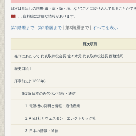
目次は見出しの階層(編・章・節・項…など)ごとに絞り込んで見ることがで
… 資料編に詳細な情報があります。
第1階層まで
第2階層まで
第3階層まで
すべてを表示
目次項目
発刊にあたって 代表取締役会長 佐々木元 代表取締役社長 西垣浩司
歴史口絵 I
序章前史(~1898年)
第1節 日本の近代化と情報・通信
1. 電話機の発明と情報・通信産業
2. AT&T社とウェスタン・エレクトリック社
3. 日本の情報・通信