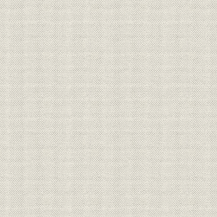
1. 自立化と国産化の進展
2. 業績の推移
第2章 事業の拡大と国産化技術の形成(1914~1931年)
第1節 第1次世界大戦ブームから昭和恐慌
1. 第1次世界大戦ブーム
2. 第3次電話拡張計画のスタート
3. 関東大震災と電話・通信事業の新たな展開
4. 昭和恐慌期の電話事業の展開
第2節 事業の拡大と日本電気の発展戦略
1. 第1次世界大戦時の日本電気
2. 経営管理の強化