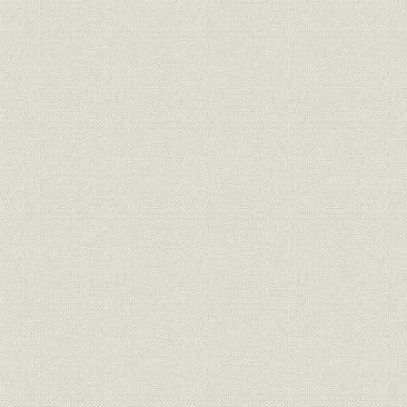
3. 中国電気公司の設立
4. 住友との提携
5. WE社との関係
第3節 関東大震災と震災後の経営
1. 関東大震災の発生
2. 自動交換機と放送機の国産化
3. 関東大震災後の経営
4. 国産化奨励のもとでの苦難
第4節 技術開発と技術者
1. 技術者の採用と技術部門の整備
2. 自主研究・開発と成果