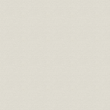
第2節 日本電気株式会社の設立
1. 日本初の外資系企業
2. 設立初期の業務
第3節 経営基盤の確立
1. 第2次電話拡張計画と日本電気
2. 組織と人材
3. 販売戦略
4. 工場改革と生産管理
5. 技術の蓄積
6. WE社の管理と指導
第4節 経営状況の推移