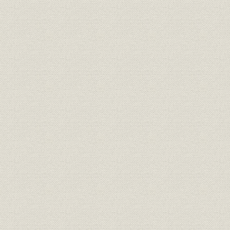
1. 自動交換機市場の競争と協調
2. 搬送機器の自主開発
3. 大出力放送機の開発と真空管製造の本格化
4. 自主技術開発の拡大と新製品開発
第4節 工場新設と関係会社の増加
1. 既存工場の拡張と玉川向工場の新設
2. 関係会社の拡大
第5節 業績の回復
1. 資金運用と資金調達
2. 業績の推移