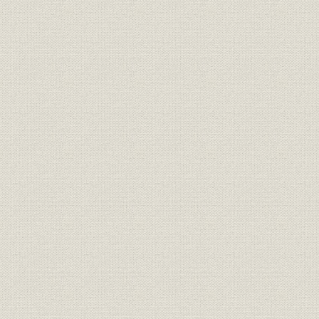
1. 自立化と国産化の進展
2. 業績の推移
第2章 事業の拡大と国産化技術の形成(1914~1931年)
第1節 第1次世界大戦ブームから昭和恐慌
1. 第1次世界大戦ブーム
2. 第3次電話拡張計画のスタート
3. 関東大震災と電話・通信事業の新たな展開
4. 昭和恐慌期の電話事業の展開
第2節 事業の拡大と日本電気の発展戦略
1. 第1次世界大戦時の日本電気
2. 経営管理の強化