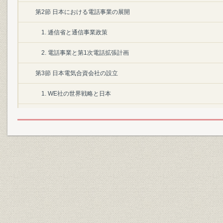
第2節 日本における電話事業の展開
1. 逓信省と通信事業政策
2. 電話事業と第1次電話拡張計画
第3節 日本電気合資会社の設立
1. WE社の世界戦略と日本
2. WE社の日本への進出
3. 日本電気合資会社の設立
第1章 日本電気株式会社の設立(1899~1913年)
第1節 近代産業の確立と情報・通信
1. 条約改正
2. 第2次電話拡張計画