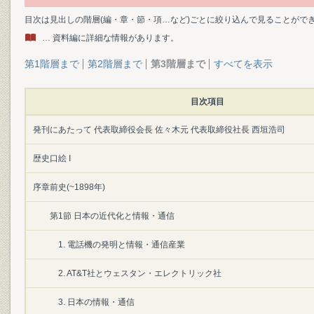
目次は見出しの階層(編・章・節・項…など)ごとに絞り込んで見ることがで
… 資料編に詳細な情報があります。
第1階層まで
第2階層まで
第3階層まで
すべてを表示
目次項目
発刊にあたって 代表取締役会長 佐々木元 代表取締役社長 西垣浩司
歴史口絵 I
序章前史(~1898年)
第1節 日本の近代化と情報・通信
1. 電話機の発明と情報・通信産業
2. AT&T社とウェスタン・エレクトリック社
3. 日本の情報・通信