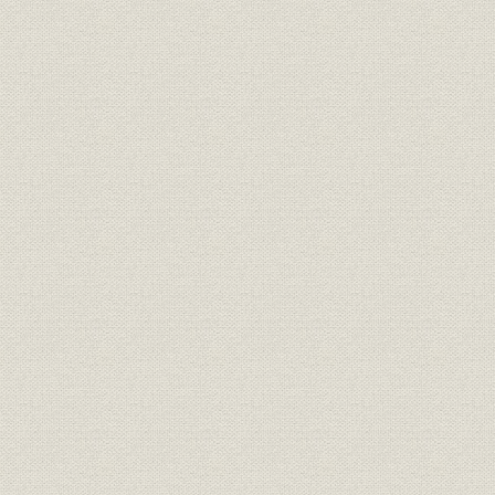
第4章 戦時体制と日本電気(1937~1945年)
第1節 戦時「計画経済化」と通信機械工業
1. 「高度国防国家」建設から戦時経済へ
2. 「国家統制」の導入
3. 戦局に規定された通信「計画経済化」
4. 国民経済の崩壊
第2節 国家統制への対応と住友通信工業への改称
1. ISE社との関係調整
2. トップマネジメントの変遷と住友通信工業への改称
3. 軍部による「統制」下のトップマネジメントと管理機構
第3節 軍需生産への転換と生産現場の混乱