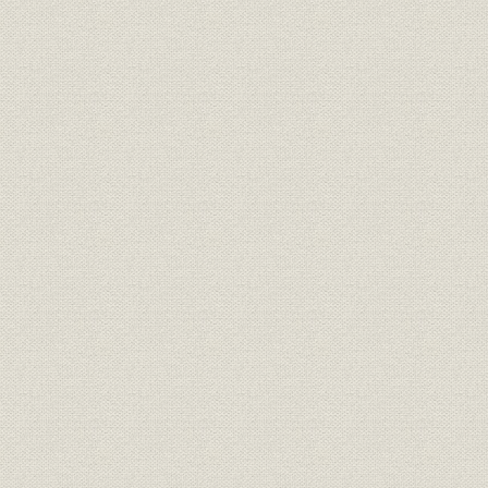
第5節 経営状況の推移
1. 販売の伸びと急減
2. 財務構造の特徴
第3章 経営体制の革新と新分野への進出(1932~1937年)
第1節 世界恐慌からの回復
1. 恐慌から景気回復へ
2. 市場環境の変化と通信機工業
第2節 住友への経営委託と積極経営
1. 住友への経営委託
2. 積極方針への転換
第3節 搬送機器の開発と無線部門への進出