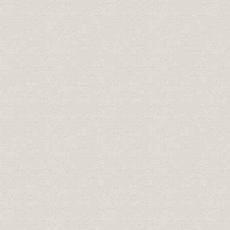
第六節 資金需要の著増と三井合名会社体制の破綻
三井財閥傘下主要会社の会計年度一覧
三井事業略年表
索引
執筆 春日豊
詳細表目次
第一章
第二章
第三章
詳細図目次
詳細写真目次