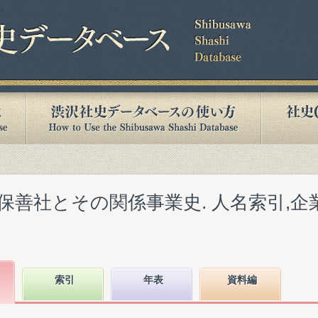
保善社とその関係事業史. 人名索引,企
索引
年表
資料編