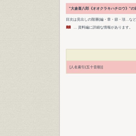
"大倉喜八郎《オオクラキハチロウ》"
目次は見出しの階層(編・章・節・項…な
… 資料編に詳細な情報があります。
[人名索引(五十音順)]