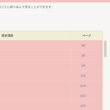
ど)ごとに絞り込んで見ることができます。
目次項目
ページ
p6
p6
p9
p11
p14
p21
p22