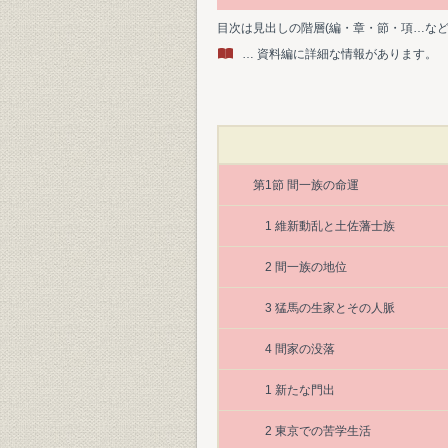
目次は見出しの階層(編・章・節・項…な
… 資料編に詳細な情報があります。
第1節 間一族の命運
1 維新動乱と土佐藩士族
2 間一族の地位
3 猛馬の生家とその人脈
4 間家の没落
1 新たな門出
2 東京での苦学生活