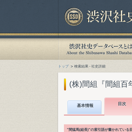
トップ
検索結果 - 社史詳細
(株)間組『間組百年史. 
目次
基本情報
"間猛馬(組長)"の索引語が書かれてい