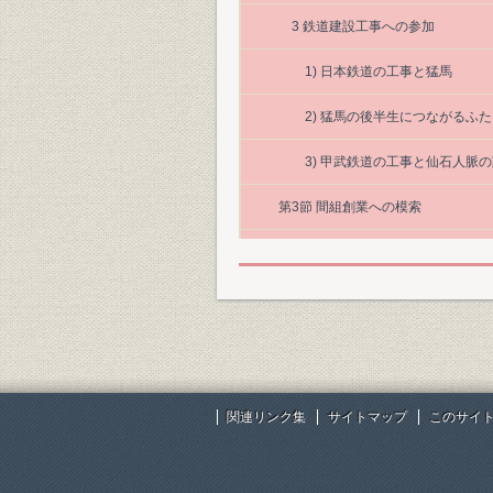
3 鉄道建設工事への参加
1) 日本鉄道の工事と猛馬
2) 猛馬の後半生につながるふ
3) 甲武鉄道の工事と仙石人脈
第3節 間組創業への模索
1 独立への志
2 思いがけない幸運
第1節 九州の鉄道建設と間組創業
1 当組創業期の九州鉄道・筑豊興
関連リンク集
サイトマップ
このサイ
1) 九州における鉄道建設会社
2) 九州鉄道関連工事