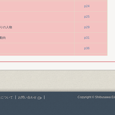
p24
p25
たりの人物
p29
の動向
p31
p36
p36
p37
p46
業鉄道工事
p46
Copyright © Shibusawa Eii
トについて
お問い合わせ
の誕生
p46
p47