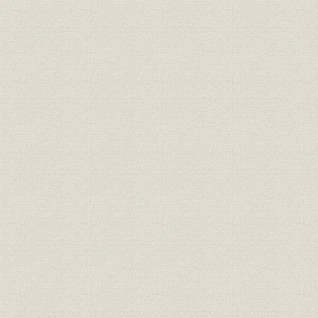
8 合資会社間組の設立
第4章 東京進出と一流企業化 大正6―昭和6年
第1節 東京進出と創立期の試練
1 本店の東京移転
2 水力発電工事の獲得
3 創業後最大の水力発電工事―榑坪発電所
4 内地鉄道工事の再受注
5 関東大震災と復興工事への参加
第2節 全国への事業の拡大
1 震災後の内地電力工事の本格化