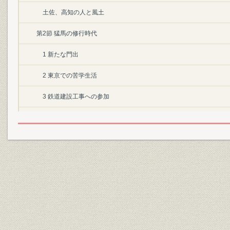
土佐、高知の人と風土
第2節 猛馬の修行時代
1 新たな門出
2 東京での苦学生活
3 鉄道建設工事への参加
第3節 間組創業への模索
1 独立への志
2 思いがけない幸運
第1章 間組の旗揚げと苦難 明治22―33年
第1節 九州の鉄道建設と間組創業
1 当組創業期の九州鉄道・筑豊興業鉄道工事