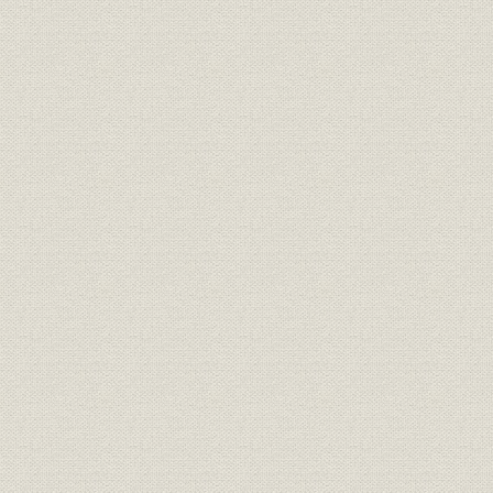
2 高知郷友支援による独立と不振休業期
第2節 事業の再開と初期人材の結集
1 事業の再開と組体制整備
2 再開工事による人間関係のひろがり
3 間組長の結婚
4 日清戦争後の事業拡大
第3節 本州への進出と熊本本店時代
1 本州工事への参加と人脈形成
2 熊本本店時代と事業・陣容の拡大
3 熊本本店の繁忙と飛躍への提案
第2章 企業体制の形成 明治33―40年