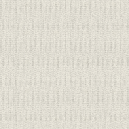
第1節 事業の拡大と下関本店の開設
1 板櫃本店時代の事業拡大
2 下関本店開設と韓国初進出
第2節 企業体制の模索
1 日露開戦前後の内地工事
2 後継体制の模索
第3節 日露戦争後の環境変動と組長隠退
1 戦後の新情勢と内外工事
2 新たな企業体制
第3章 事業拡大と企業体制の整備 明治40年―大正6年
第1節 朝鮮・満州の大型工事