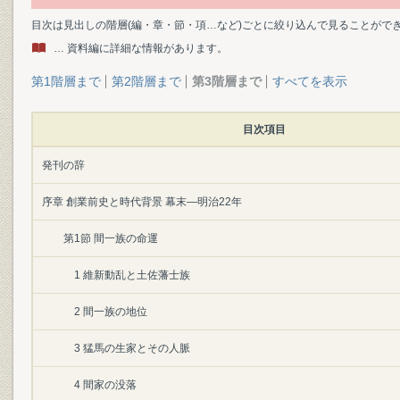
目次は見出しの階層(編・章・節・項…など)ごとに絞り込んで見ることがで
… 資料編に詳細な情報があります。
第1階層まで
第2階層まで
第3階層まで
すべてを表示
目次項目
発刊の辞
序章 創業前史と時代背景 幕末―明治22年
第1節 間一族の命運
1 維新動乱と土佐藩士族
2 間一族の地位
3 猛馬の生家とその人脈
4 間家の没落