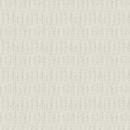
3 水力電気界への進出
4 内地・朝鮮営業部分立時代の電力工事
5 わが国初のダム式の採用―野花南発電所
第3節 合資会社への移行
1 請負業界の転換期
2 「論告」体制の出発
3 浅利組長代理体制の危機
4 「内鮮分立体制」
5 朝鮮営業部と平壌談合事件
6 内地・朝鮮各営業部の経営状態
7 内地営業部の崩壊と内鮮統合