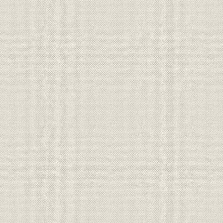
1 京仁線改良工事への参入
2 国際連絡運輸の幕開けと欧亜連絡構想
3 橋梁工事に新紀元を画した鴨緑江架橋
4 満鉄の安奉線改築工事
5 安奉線開通と組長の大陸出張
6 釜山を近代化した「釜山削平工事」
7 困難をきわめた京元線工事
8 「橋梁の間」の名をあげた各地橋梁工事
第2節 事業分野の拡大
1 鉄道国有化と工事請負業界
2 地域幹線新設工事の展開