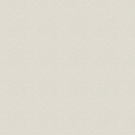
2 内地鉄道工事の新展開
3 国内建築分野の開拓
4 橋梁工事の全国展開と農村工事への参画
第3節 外地事業の激動と展開
1 第2次満州進出の試行錯誤
2 朝鮮鉄道工事の多角的展開
3 朝鮮半島における水力発電工事の勃興
4 赴戦江発電所工事
5 朝鮮工事の多角的展開
第4節 本店機構の整備と身分資格制度の確立
1 増資と出資社員の増員