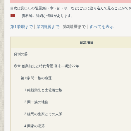
目次は見出しの階層(編・章・節・項…など)ごとに絞り込んで見ることがで
… 資料編に詳細な情報があります。
第1階層まで
第2階層まで
第3階層まで
すべてを表示
目次項目
発刊の辞
序章 創業前史と時代背景 幕末―明治22年
第1節 間一族の命運
1 維新動乱と土佐藩士族
2 間一族の地位
3 猛馬の生家とその人脈
4 間家の没落