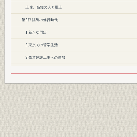
土佐、高知の人と風土
第2節 猛馬の修行時代
1 新たな門出
2 東京での苦学生活
3 鉄道建設工事への参加
第3節 間組創業への模索
1 独立への志
2 思いがけない幸運
第1章 間組の旗揚げと苦難 明治22―33年
第1節 九州の鉄道建設と間組創業
1 当組創業期の九州鉄道・筑豊興業鉄道工事