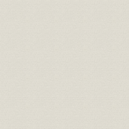
8 合資会社間組の設立
第4章 東京進出と一流企業化 大正6―昭和6年
第1節 東京進出と創立期の試練
1 本店の東京移転
2 水力発電工事の獲得
3 創業後最大の水力発電工事―榑坪発電所
4 内地鉄道工事の再受注
5 関東大震災と復興工事への参加
第2節 全国への事業の拡大
1 震災後の内地電力工事の本格化