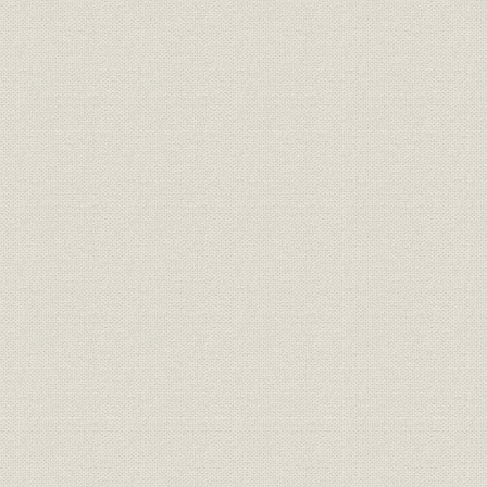
2 内地鉄道工事の新展開
3 国内建築分野の開拓
4 橋梁工事の全国展開と農村工事への参画
第3節 外地事業の激動と展開
1 第2次満州進出の試行錯誤
2 朝鮮鉄道工事の多角的展開
3 朝鮮半島における水力発電工事の勃興
4 赴戦江発電所工事
5 朝鮮工事の多角的展開
第4節 本店機構の整備と身分資格制度の確立
1 増資と出資社員の増員