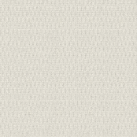
1 京仁線改良工事への参入
2 国際連絡運輸の幕開けと欧亜連絡構想
3 橋梁工事に新紀元を画した鴨緑江架橋
4 満鉄の安奉線改築工事
5 安奉線開通と組長の大陸出張
6 釜山を近代化した「釜山削平工事」
7 困難をきわめた京元線工事
8 「橋梁の間」の名をあげた各地橋梁工事
第2節 事業分野の拡大
1 鉄道国有化と工事請負業界
2 地域幹線新設工事の展開