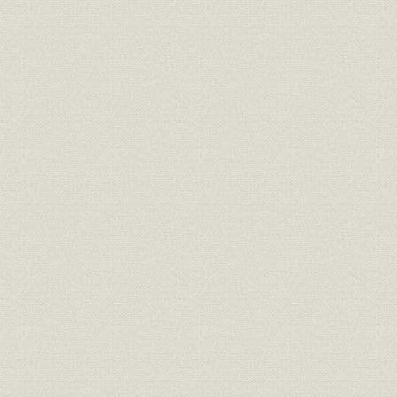
2 高知郷友支援による独立と不振休業期
第2節 事業の再開と初期人材の結集
1 事業の再開と組体制整備
2 再開工事による人間関係のひろがり
3 間組長の結婚
4 日清戦争後の事業拡大
第3節 本州への進出と熊本本店時代
1 本州工事への参加と人脈形成
2 熊本本店時代と事業・陣容の拡大
3 熊本本店の繁忙と飛躍への提案
第2章 企業体制の形成 明治33―40年