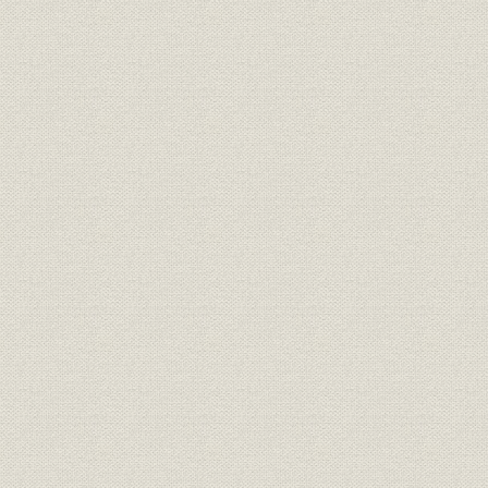
第1節 事業の拡大と下関本店の開設
1 板櫃本店時代の事業拡大
2 下関本店開設と韓国初進出
第2節 企業体制の模索
1 日露開戦前後の内地工事
2 後継体制の模索
第3節 日露戦争後の環境変動と組長隠退
1 戦後の新情勢と内外工事
2 新たな企業体制
第3章 事業拡大と企業体制の整備 明治40年―大正6年
第1節 朝鮮・満州の大型工事