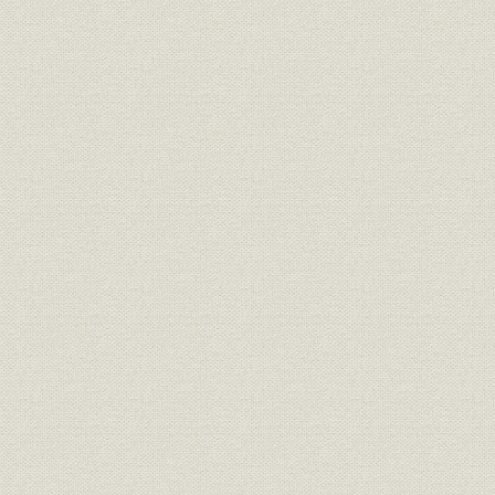
3 水力電気界への進出
4 内地・朝鮮営業部分立時代の電力工事
5 わが国初のダム式の採用―野花南発電所
第3節 合資会社への移行
1 請負業界の転換期
2 「論告」体制の出発
3 浅利組長代理体制の危機
4 「内鮮分立体制」
5 朝鮮営業部と平壌談合事件
6 内地・朝鮮各営業部の経営状態
7 内地営業部の崩壊と内鮮統合