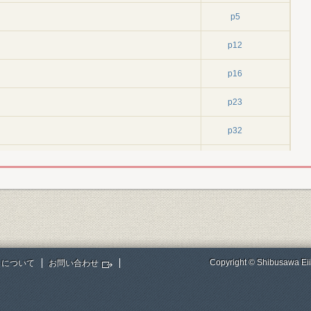
p5
p12
p16
p23
p32
ッパン」設立構想
p32
設立論
p38
の「日本帝国銀行設立願書」
p45
論
p47
Copyright © Shibusawa Eii
トについて
お問い合わせ
議
p56
発
p56