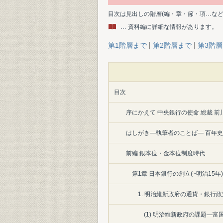
目次は見出しの階層(編・章・節・項…な
… 資料編に詳細な情報があります。
第1階層まで
第2階層まで
第3階
目次
序にかえて 中央銀行の使命 総裁 前
はしがき―執筆者のことば― 百年史
前編 銀本位・金本位制度時代
第1章 日本銀行の創立(~明治15
1. 明治維新政府の通貨・銀行政
(1) 明治維新政府の課題―