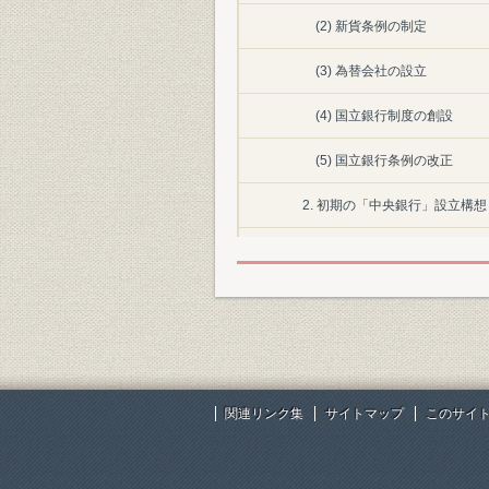
(2) 新貨条例の制定
(3) 為替会社の設立
(4) 国立銀行制度の創設
(5) 国立銀行条例の改正
2. 初期の「中央銀行」設立構想
(1) 「バンク・オブ・ジャ
(2) A.A.シャンドの中央銀行
(3) ウイズニエブスキー公
(4) 田口卯吉の中央銀行設立
関連リンク集
サイトマップ
このサイ
3. 大隈・伊藤の中央銀行設立建
(1) 西南戦争と不換紙幣の増