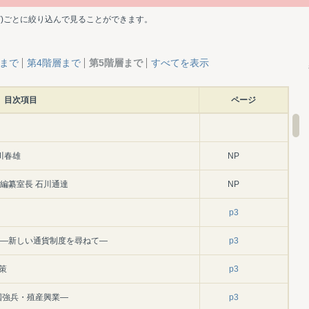
ど)ごとに絞り込んで見ることができます。
層まで
第4階層まで
第5階層まで
すべてを表示
目次項目
ページ
川春雄
NP
編纂室長 石川通達
NP
p3
年)―新しい通貨制度を尋ねて―
p3
策
p3
富国強兵・殖産興業―
p3