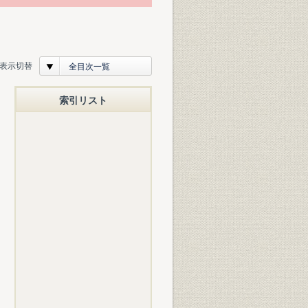
表示切替
全目次一覧
索引リスト