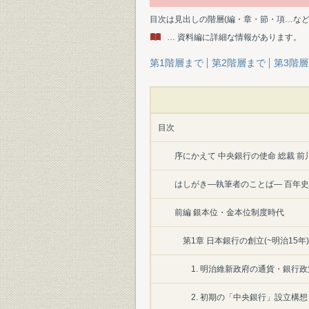
目次は見出しの階層(編・章・節・項…な
… 資料編に詳細な情報があります。
第1階層まで
第2階層まで
第3階
目次
序にかえて 中央銀行の使命 総裁 前
はしがき―執筆者のことば― 百年史
前編 銀本位・金本位制度時代
第1章 日本銀行の創立(~明治15
1. 明治維新政府の通貨・銀行政
2. 初期の「中央銀行」設立構想