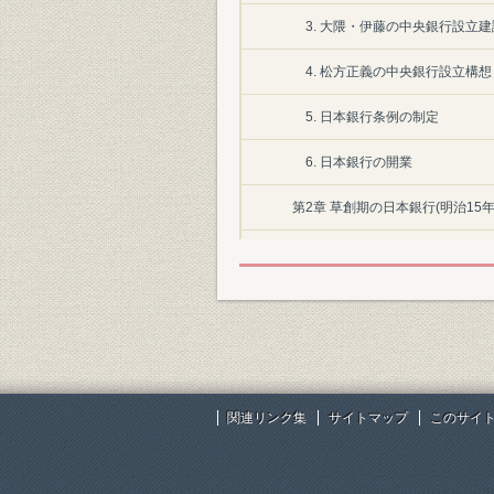
3. 大隈・伊藤の中央銀行設立建
4. 松方正義の中央銀行設立構想
5. 日本銀行条例の制定
6. 日本銀行の開業
第2章 草創期の日本銀行(明治15
1. 公定歩合の設定
2. 国庫・国債事務の取扱い
3. 兌換銀行券の発行
4. 対民間取引の整備拡充
関連リンク集
サイトマップ
このサイ
5. 増資・組織改正
6. 外国為替手形再割引契約の締