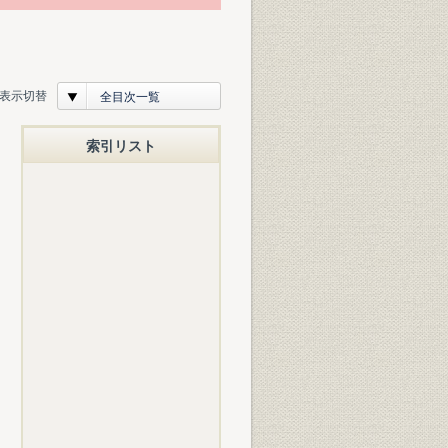
表示切替
全目次一覧
索引リスト