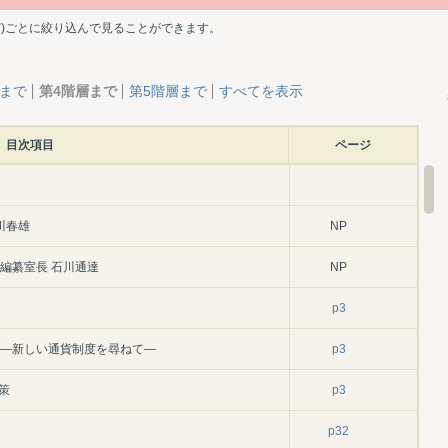
ど)ごとに絞り込んで見ることができます。
層まで
第4階層まで
第5階層まで
すべてを表示
目次項目
ページ
川春雄
NP
編纂室長 石川通達
NP
p3
年)―新しい通貨制度を尋ねて―
p3
策
p3
p32