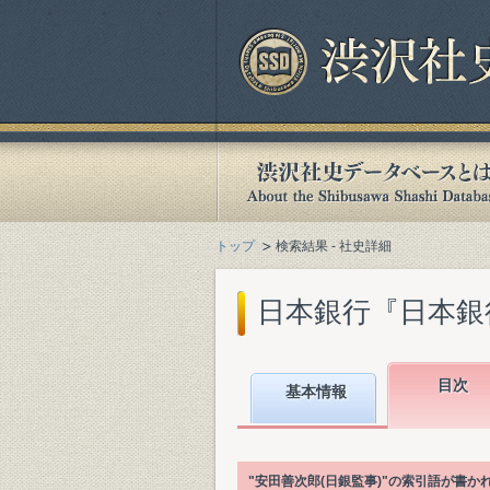
トップ
検索結果 - 社史詳細
日本銀行『日本銀行百
目次
基本情報
"安田善次郎(日銀監事)"の索引語が書