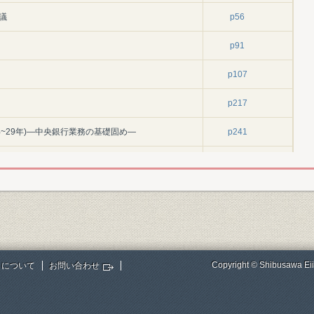
議
p56
p91
p107
p217
年~29年)―中央銀行業務の基礎固め―
p241
p241
p259
p280
p326
Copyright © Shibusawa Eii
トについて
お問い合わせ
p371
結
p382