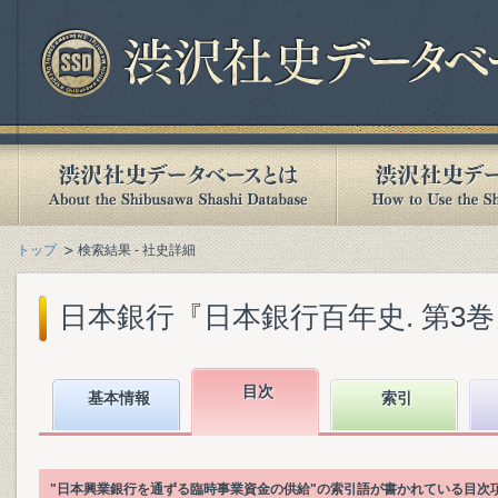
トップ
検索結果 - 社史詳細
日本銀行『日本銀行百年史. 第3巻』(1
目次
基本情報
索引
"日本興業銀行を通ずる臨時事業資金の供給"の索引語が書かれている目次