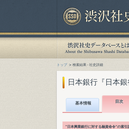
トップ
検索結果 - 社史詳細
日本銀行『日本銀行百
目次
基本情報
"日本興業銀行に対する融資命令"の索