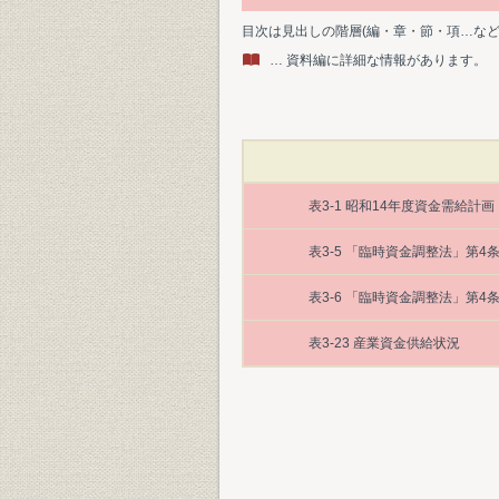
目次は見出しの階層(編・章・節・項…な
… 資料編に詳細な情報があります。
表3-1 昭和14年度資金需給計画
表3-5 「臨時資金調整法」第4
表3-6 「臨時資金調整法」第
表3-23 産業資金供給状況