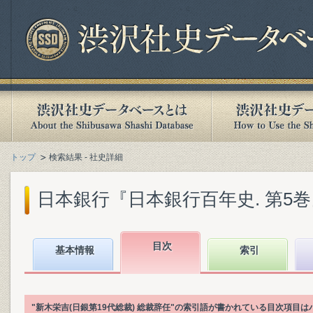
トップ
検索結果 - 社史詳細
日本銀行『日本銀行百年史. 第5巻』(1
目次
基本情報
索引
"新木栄吉(日銀第19代総裁) 総裁辞任"の索引語が書かれている目次項目