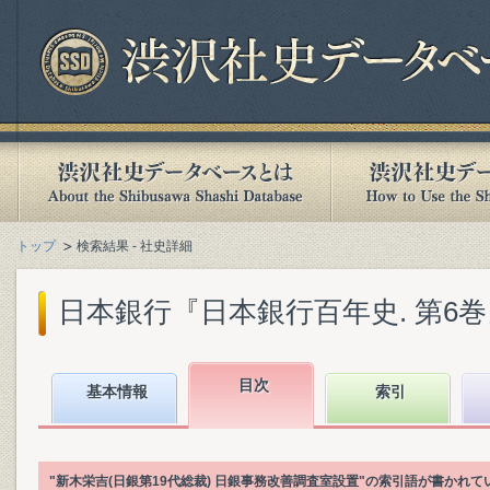
トップ
検索結果 - 社史詳細
日本銀行『日本銀行百年史. 第6巻』(1
目次
基本情報
索引
"新木栄吉(日銀第19代総裁) 日銀事務改善調査室設置"の索引語が書かれ