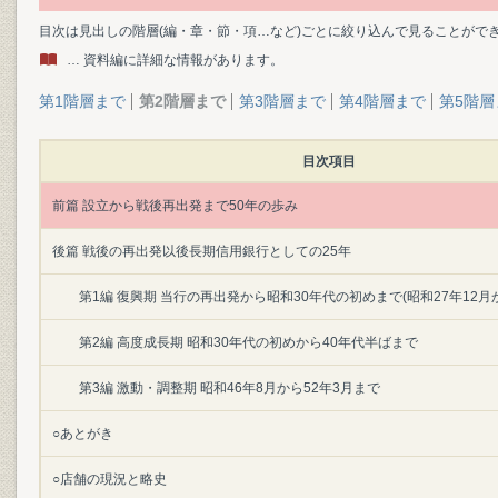
目次は見出しの階層(編・章・節・項…など)ごとに絞り込んで見ることがで
… 資料編に詳細な情報があります。
第1階層まで
第2階層まで
第3階層まで
第4階層まで
第5階層
目次項目
前篇 設立から戦後再出発まで50年の歩み
後篇 戦後の再出発以後長期信用銀行としての25年
第1編 復興期 当行の再出発から昭和30年代の初めまで(昭和27年12月か
第2編 高度成長期 昭和30年代の初めから40年代半ばまで
第3編 激動・調整期 昭和46年8月から52年3月まで
○あとがき
○店舗の現況と略史