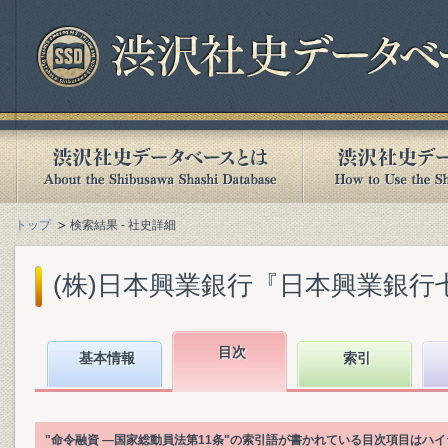
トップ
検索結果 - 社史詳細
(株)日本興業銀行『日本興業銀行七十五年
目次
基本情報
索引
"命令融資 ―国家総動員法第11条"の索引語が書かれている目次項目はハ