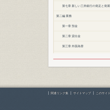
第七章 新しい三井銀行の発足と発展
第二編 業務
第一章 預金
第二章 貸出金
第三章 外国為替
第四章 証券
第三編 制度
第一章 定款
第二章 役員
関連リンク集
サイトマップ
このサイ
第三章 営業所
第四章 業務機構