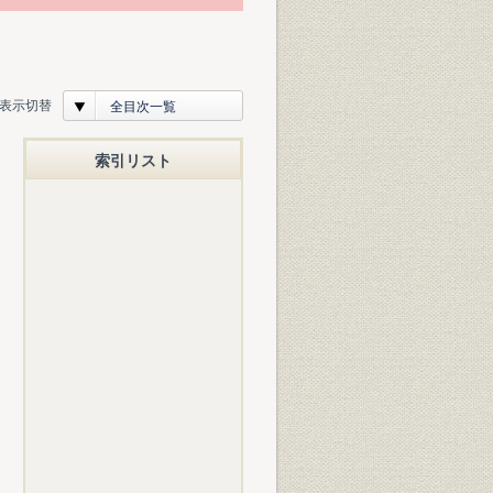
表示切替
全目次一覧
索引リスト