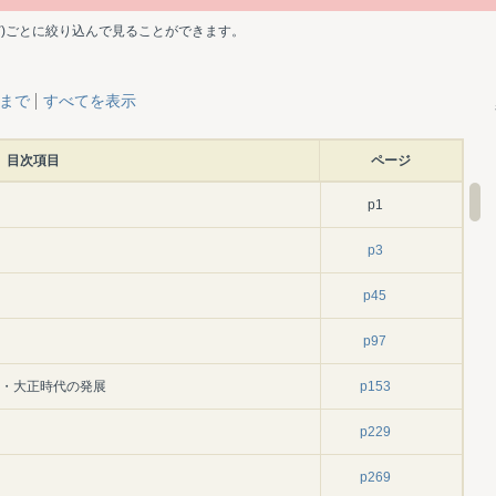
ど)ごとに絞り込んで見ることができます。
層まで
すべてを表示
目次項目
ページ
p1
p3
p45
p97
末・大正時代の発展
p153
p229
p269