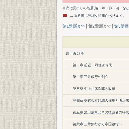
目次は見出しの階層(編・章・節・項…な
… 資料編に詳細な情報があります。
第1階層まで
第2階層まで
第3階
第一編 沿革
第一章 前史―両替店時代
第二章 三井銀行の創立
第三章 中上川彦次郎の改革
第四章 株式会社組織の採用と明治
第五章 池田成彬とその後継者の時代
第六章 三井銀行から帝国銀行へ