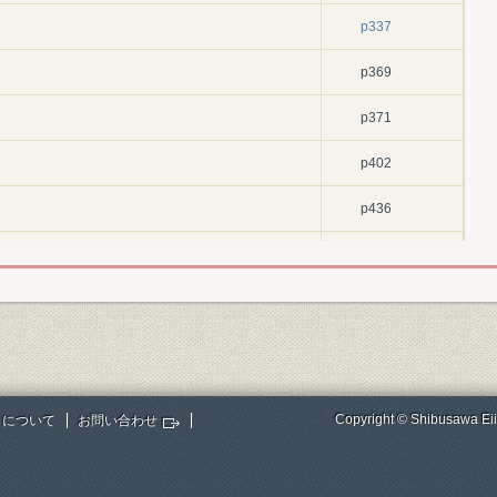
p337
p369
p371
p402
p436
p446
p459
p461
p479
Copyright © Shibusawa Eii
トについて
お問い合わせ
p489
p512