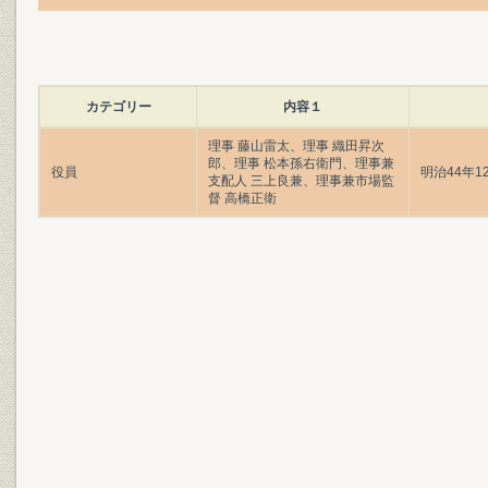
カテゴリー
内容１
理事 藤山雷太、理事 織田昇次
郎、理事 松本孫右衛門、理事兼
役員
明治44年1
支配人 三上良兼、理事兼市場監
督 高橋正衛