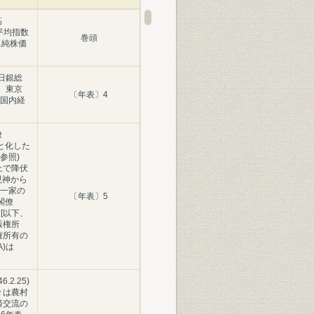
高
価平均指数
巻頭
) 単純株価
日銀総
、東京
〔年表〕4
国内経
僚
廃墟と化した
頁参照)
上で降伏
)、現神から
一家の
〔年表〕5
閣僚
) [以下、
版権所
権所有の
)は
.2.25)
々は農村
経済交流の