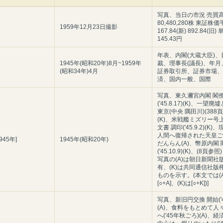
写真、当日の市況 売買
80,480,280株 東証株
1959年12月23日撮影
167.84(新) 892.84(旧
145.43円
年表、内閣(大蔵大臣)、
1945年(昭和20年)8月~1959年
裁、理事長(議長)、年月
(昭和34年)4月
証券取引所、証券市場、
済、国内一般、国際
写真、東久邇宮内閣 閣
('45.8.17)(K)、一望
東京(中央 隅田川)(388
(K)、米戦艦ミズリー号
文書 調印('45.9.2)(K
人間へ復帰された天皇ご
945年]
1945年(昭和20年)
だんらん(A)、幣原内閣 
('45.10.9)(K)、(8頁参照
写真の(A)は朝日新聞社
有、(K)は共同通信社版
ものを示す。(本文では(A
[○+A]、(K)は[○+K])]
写真、新旧円交換 開始('46
(A)、食料をもとめて人
へ('45年秋ごろ)(A)、