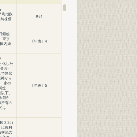
高
価平均指数
巻頭
) 単純株価
日銀総
、東京
〔年表〕4
国内経
僚
廃墟と化した
頁参照)
上で降伏
)、現神から
一家の
〔年表〕5
閣僚
) [以下、
版権所
権所有の
)は
.2.25)
々は農村
経済交流の