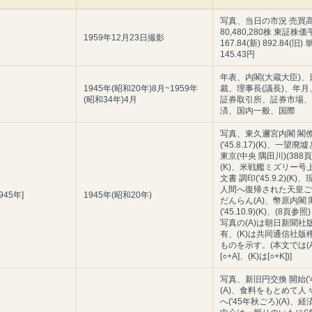
写真、当日の市況 売買
80,480,280株 東証株
1959年12月23日撮影
167.84(新) 892.84(旧
145.43円
年表、内閣(大蔵大臣)、
1945年(昭和20年)8月~1959年
裁、理事長(議長)、年月
(昭和34年)4月
証券取引所、証券市場、
済、国内一般、国際
写真、東久邇宮内閣 閣
('45.8.17)(K)、一望
東京(中央 隅田川)(388
(K)、米戦艦ミズリー号
文書 調印('45.9.2)(K
人間へ復帰された天皇ご
945年]
1945年(昭和20年)
だんらん(A)、幣原内閣 
('45.10.9)(K)、(8頁参照
写真の(A)は朝日新聞社
有、(K)は共同通信社版
ものを示す。(本文では(A
[○+A]、(K)は[○+K])]
写真、新旧円交換 開始('46
(A)、食料をもとめて人
へ('45年秋ごろ)(A)、