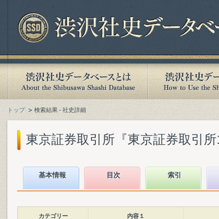
トップ
検索結果 - 社史詳細
東京証券取引所『東京証券取引所10年史 :
基本情報
目次
索引
カテゴリー
内容１