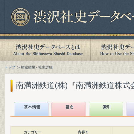
トップ
検索結果 - 社史詳細
南満洲鉄道(株)『南満洲鉄道株式会社
基本情報
目次
索引
カテゴリー
内容１