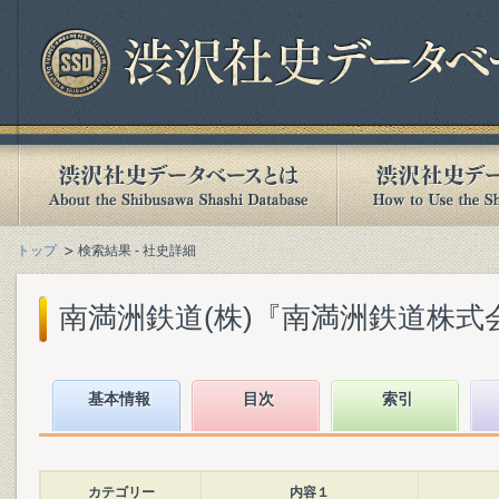
トップ
検索結果 - 社史詳細
南満洲鉄道(株)『南満洲鉄道株式会社
基本情報
目次
索引
カテゴリー
内容１