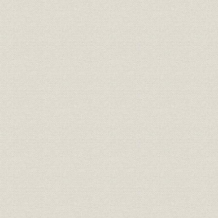
財務・業績
収入額の推移
昭和45年度
財務・業績
全営業収入に占める割合の推移
昭和45年度
財務・業績
連結決算の推移
昭52.4~62.
関係会社
関係会社一覧
昭和62年3
関係会社
関係会社概要