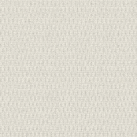
明治20年4
組織;従業員
部室店長一覧
月1日
組織
社内組織の変遷
昭和18年6
大正7年3月
組織
組織図