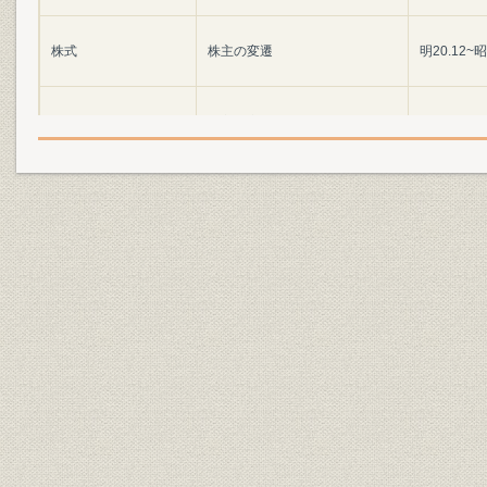
株式
株主の変遷
明20.12~昭
株式
株主の変遷
昭25.3~昭6
役員
歴代役員一覧
明治20~昭
従業員
職員数の推移
明20.12~昭
明治20年4
組織
部室店機構の変遷
月1日