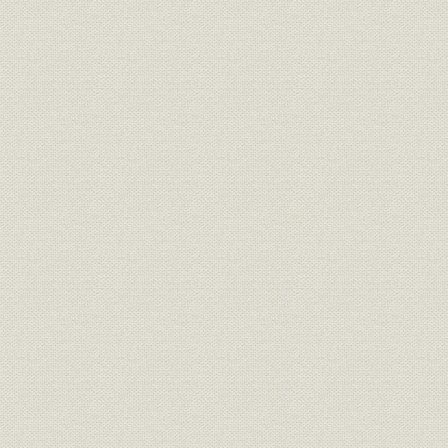
月31日現在
施設
倉庫所管面積の推移
明20.12~昭
経営
不動産賃貸面積の推移
昭52.9~62.
財務・業績;売上
倉庫保管残高・入出庫等の推移
明20.4~昭6
財務・業績;売上
船内荷役取扱高の推移
明44下~昭
財務・業績;売上
艀運送取扱高の推移
明44下~昭
財務・業績;売上
荷捌取扱高の推移
明44下~昭
財務・業績;売上
輸出入海貨取扱高の推移
明44下~昭