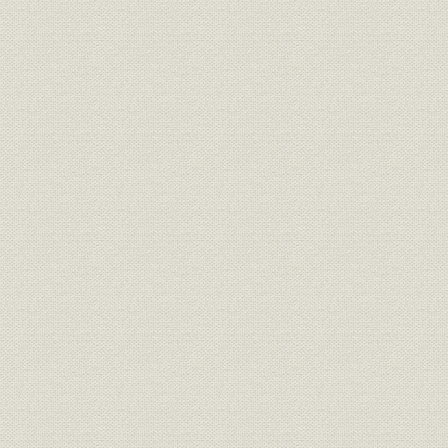
財務・業績;売上
国際輸送取扱高推移
昭58上~6
財務・業績;売上
プラント国際輸送取扱高の推移
昭58上~6
財務・業績;売上
自動車運送取扱高の推移
明45上~昭
財務・業績
資産・負債・資本の推移
明20.12~昭
財務・業績
損益および利益処分の推移
明20.4~昭6