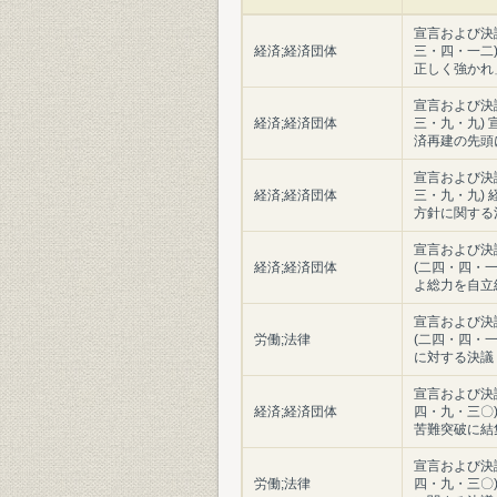
宣言および決
経済;経済団体
三・四・一二
正しく強かれ
宣言および決
経済;経済団体
三・九・九)
済再建の先頭
宣言および決
経済;経済団体
三・九・九)
方針に関する
宣言および決
経済;経済団体
(二四・四・一
よ総力を自立
宣言および決
労働;法律
(二四・四・一
に対する決議
宣言および決
経済;経済団体
四・九・三〇
苦難突破に結
宣言および決
労働;法律
四・九・三〇