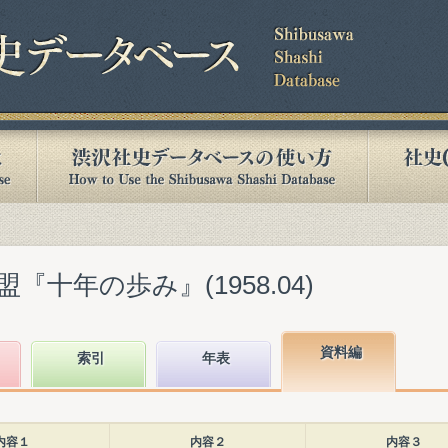
十年の歩み』(1958.04)
資料編
索引
年表
内容１
内容２
内容３