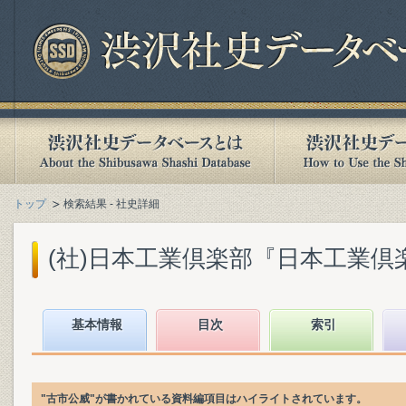
トップ
検索結果 - 社史詳細
(社)日本工業倶楽部『日本工業倶楽部廿
基本情報
目次
索引
"古市公威"が書かれている資料編項目はハイライトされています。