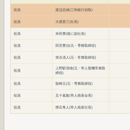
役員
渡辺忠雄(三和銀行頭取)
役員
大屋晋三(社長)
役員
米田豊(後に副社長)
役員
田宮豊治(元・専務取締役)
役員
突永清人(元・常務取締役)
上野駅清雄(元・帝人製機常務取
役員
締役)
役員
龍崎立(元・専務取締役)
役員
五十嵐集(帝人殖産会長)
役員
煙石隼人(帝人殖産社長)