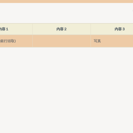
内容１
内容２
内容３
銀行頭取)
写真