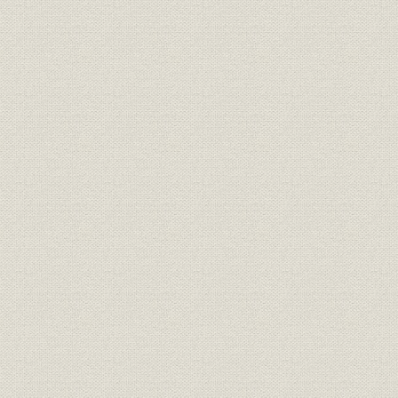
役員
役員会議
役員
役員一覧(大阪紡績株式会社)
明治16年
役員
役員一覧(三重紡績株式会社)
明治19年
役員
東洋紡績株式会社役員一覧
大正3年下
昭和4年6月
役員
役員一覧(裕豊紡績株式会社)
6月18日現
役員一覧(昭和レーヨン株式会
役員
昭和3年上
社)
役員
役員一覧(東洋染色株式会社)
昭和4年上
明治13年4
沿革
東洋紡績株式会社系譜
現在