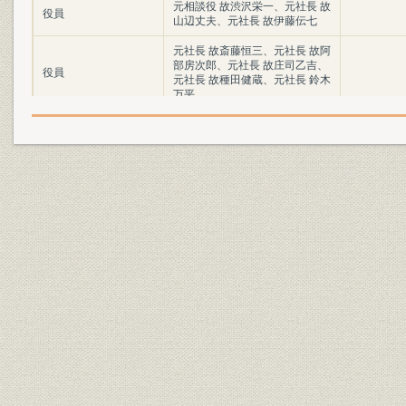
元相談役 故渋沢栄一、元社長 故
役員
山辺丈夫、元社長 故伊藤伝七
元社長 故斎藤恒三、元社長 故阿
部房次郎、元社長 故庄司乙吉、
役員
元社長 故種田健蔵、元社長 鈴木
万平
取締役会長 関桂三、取締役社長
役員
阿部孝次郎
取締役副社長 進藤竹二郎、取締
役員
役副社長 谷口豊三郎、取締役副
社長 藪田為三
常務取締役 神前政幸、常務取締
役 中村幸吉、常務取締役 伊東光
役員
太郎、取締役 斎藤香、取締役 安
井義忠
取締役 古田一男、取締役 村田正
役員
人、取締役 福味幸内、取締役 太
田豊彦、取締役 清水穣
監査役 伊藤伝七、監査役 森田繁
役員
三、監査役 松本五郎