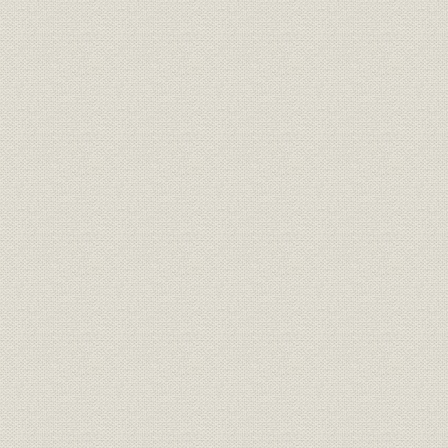
全国各社及び当社紡績錘数並に
施設;業界
明治14年~
織機台数
業界
全国各社綿花消費高
明治36年~
生産
当社綿花消費高
明治14年~
業界
全国各社綿糸生産高
明治14年~
生産
当社綿糸生産高
明治14年~
業界
全国各社生産綿布生産高
明治22年~
財務・業績
当社生地綿布生産高
明治22年~
全国各社及び当社毛糸並に毛織
業界;生産
昭和11年~
物生産高