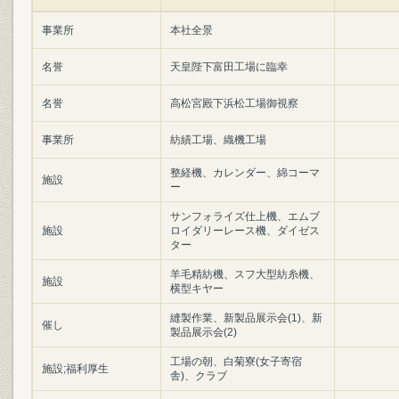
事業所
本社全景
名誉
天皇陛下富田工場に臨幸
名誉
高松宮殿下浜松工場御視察
事業所
紡績工場、織機工場
整経機、カレンダー、綿コーマ
施設
ー
サンフォライズ仕上機、エムブ
施設
ロイダリーレース機、ダイゼス
ター
羊毛精紡機、スフ大型紡糸機、
施設
横型キヤー
縫製作業、新製品展示会(1)、新
催し
製品展示会(2)
工場の朝、白菊寮(女子寄宿
施設;福利厚生
舎)、クラブ