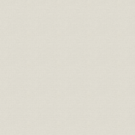
組織;施設
最盛時の操業状況
昭和16年~
施設
最盛時における設備総数
事業所
事業所
廃止工場概要
事業所
廃止工場変遷一覧
大正3年~昭
最盛時の本・支店・工場・事業
事業所
昭和16年~
場・出張所分布図
最盛時の海外支店・事務所・工
事業所;関係会社
昭和16年~
場・関係会社分布図