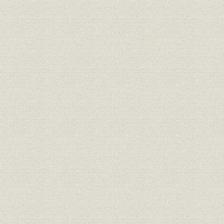
財務・業績
資本金並に諸積立金推移表
大正3年下
株式
株価推移表
大正3年10
株式
配当率推移表
大正3年下
株式
株主の構成分布状況
昭和27年4
関係会社
関係会社総覧
昭和19年3