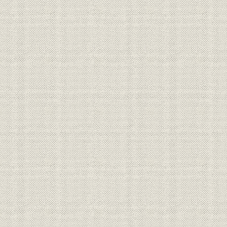
全国各社及び当社人絹・スフ・
業界;生産
昭和1年~昭
パルプ生産高
財務・業績
貸借対照表(負債之部)
大正3年下
財務・業績
貸借対照表(資産之部)
大正8年上
財務・業績
損益計算書
大正3年下
財務・業績
利益金処分表
大正3年下
財務・業績
最近三ヶ年における貸借対照表
昭和25年上