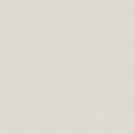
年(1959年)
(株)
プリンタースロッター スーパー
2号、スーパー3号 [印刷・溝
設備
昭和28年(1
切・罫入が同時に可能な横通し
印刷機]
コルゲーター「コンソリマシ
設備
昭和31年(1
ン」 [(段ボール貼合機)]
昭和36年(1
財務・業績
第80~84期の業績
(1963年)9
段ボール原紙(全国・当社)と段
昭和26年(1
生産
ボール(全国・当社)の生産量
(1963年)
本社と東京・大阪両事務所の組
組織
昭和39年(1
織図
コルゲーターにスリッタースコ
製造工程
アラーを付設したことによる断
昭和39年(1
裁機作業の削減(略図)
商品
レンカット
[昭和41年(1