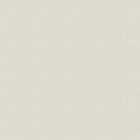
組織
[資格制度と職制]
[昭和43年(1
段ボール生産量指数 昭和35年
昭和35年(1
生産
=100
(1967年)
昭和38年(1
財務・業績
第85~94期の業績
年(1968年
生産性の推移 1人当り生産高、
コルゲーター 1時間当り貼合長
昭和35年度(
生産性
さ、プリンタースロッター 1工
年度(1967
数当り通し枚数
設備
利根川製紙工場第3号[抄紙]機
[昭和43年(
設備
コルゲーター(東京第一工場)
[昭和43年(
設備
自動製函機「ABM-68」
[昭和43年(1
組織;安全管理
安全管理組織図
[昭和44年(1
[貼合工程の省力化のための]スリ
設備;経営
[昭和39年(1
ッタースコアラー、デリベリー