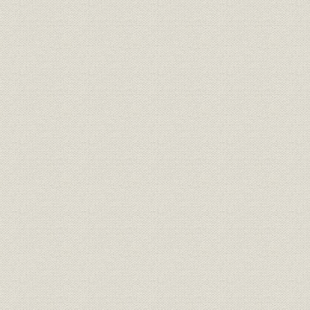
事業所
大正12年当時の工場配置
大正12年(1
大正9年(19
財務・業績
第1~7期の業績
(1923年)5
ドイツ・ミューラー社製コルゲ
設備
昭和2年(19
ーター
事業所
千船工場全景絵図
[大正12年(1
大正12年(1
財務・業績
第8~14期の業績
(1926年)1
設備
[設置した主要加工機械]
[昭和5年(19
大正15年(1
財務・業績
第15~34期の業績
年(1936年
事業所
淀川工場全景絵図
[昭和10年(1
抄紙機、地球型蒸し釜、ヒータ