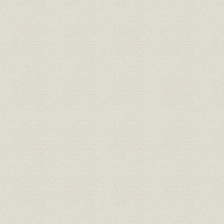
設備
[昭和10年(1
ー(原料叩解機)、火力発電装置
事業所
本社事務所(大阪・北久宝寺町)
[昭和3年(19
名古屋営業所(名古屋市・御器所
事業所
[昭和2年(19
町)
京都営業所{京都・西院中溝
[昭和4年(1
事業所
町)、岡山営業所(岡山・上石
(1922年)]
井」)
簡易ソーダパルプの生産推移(淀
昭和15年(1
生産
川工場)
(1943年)1
昭和11年(1
財務・業績
第35~44期の業績
年(1941年
本社事務所(淀川工場内)、日本
事業所
紙器(株)絵図(千船製紙工場、佃
[昭和13年(1
工場、今宮工場、神戸工場)
尼崎工場、東洋紙器(株)、広島
事業所
[昭和15年(1
駐在所
朝鮮営業所(昭和14年)、朝鮮営
事業所;設備
昭和14年(1
業所(工場)のコルゲーター