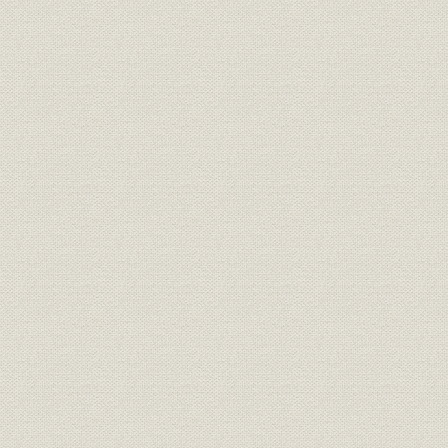
事業所
小倉工場(小倉市赤坂延命寺)
[昭和25年(1
昭和21年(1
財務・業績
第55~58期の業績
(1950年)9
昭和24年(1
売上;貿易
輸出関係売上高(当社)
年(1952年
[輸出関係売り上げ高]のうち第
昭和26年(1
売上
57期の内訳
(1952年)3
昭和25年(1
財務・業績
第59~64期の業績
年(1953年
アメリカ・ラングストン社製コ
設備
[昭和27年(1
ルゲーター
昭和28年(1
財務・業績
第65~67期の業績
年(1955年
昭和30年(1
財務・業績
第68~79期の業績
(1961年)3
関西紙器(株)、東西紙器(株)、関
昭和30年(1
関係会社
東紙器(株)本社工場、北海紙器