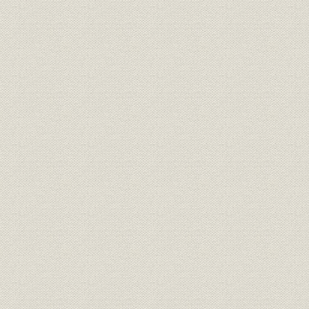
台湾営業所(昭和14年)、満州紙
事業所;海外事業
昭和14年(1
器(株)仮営業所、上海紙器(株)
昭和13年(1
従業員
当社職員に対する召集
(1944年)
社歌
聯合紙器株式会社 社歌
昭和16年(1
ソリッドファイバーを造るペー
設備
[昭和18年(1
スチングマシン(淀川工場)
昭和16年(1
財務・業績
第45~52期の業績
年(1945年
資産;海外事業
外地資産の喪失
[昭和20年(1
昭和20年8月現在における工場
事業所;災害
昭和20年(1
の喪失・焼失・残存
事業所;災害
戦災による工場別被害額
[昭和20年(1
昭和20年(1
財務・業績
第53~54期の業績
年(1946年