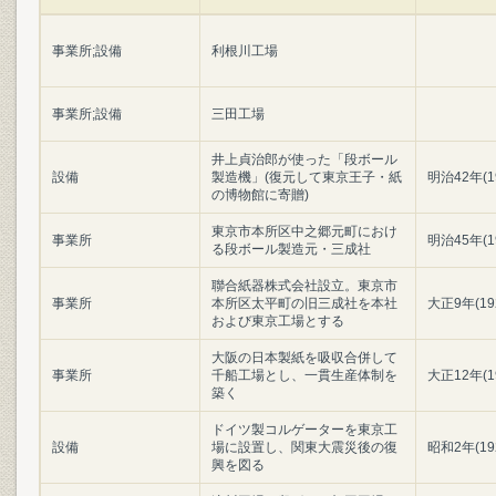
事業所;設備
利根川工場
事業所;設備
三田工場
井上貞治郎が使った「段ボール
設備
製造機」(復元して東京王子・紙
明治42年(1
の博物館に寄贈)
東京市本所区中之郷元町におけ
事業所
明治45年(1
る段ボール製造元・三成社
聯合紙器株式会社設立。東京市
事業所
本所区太平町の旧三成社を本社
大正9年(19
および東京工場とする
大阪の日本製紙を吸収合併して
事業所
千船工場とし、一貫生産体制を
大正12年(1
築く
ドイツ製コルゲーターを東京工
設備
場に設置し、関東大震災後の復
昭和2年(19
興を図る