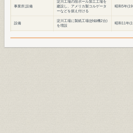
淀川工場の段ボール加工工場を
事業所;設備
建設し、アメリカ製コルゲータ
昭和5年(19
ーなどを据え付ける
淀川工場に製紙工場(抄録機2台)
設備
昭和11年(1
を増設
段ボール原紙から段ボール箱ま
事業所
昭和11年(1
での一貫生産工場を完工
役員
淀川工場竣工式のあとで
昭和11年(1
製品
当時の段ボール箱
昭和15年(1
経営者
[創業者]井上貞治郎(38歳)
大正8年(19
社章
[鱗の社章]