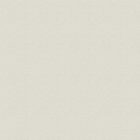
昭和41年(1
沿革;設備
大阪製油所の建設から操業へ
(1991年)6