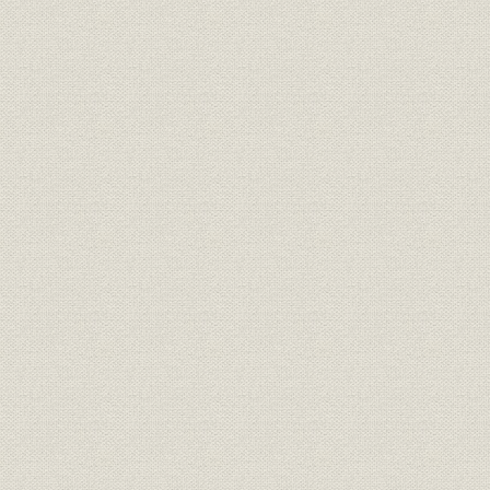
昭和26年(1
沿革;設備
麻里布製油所の近代化・高度化
(1993年)9