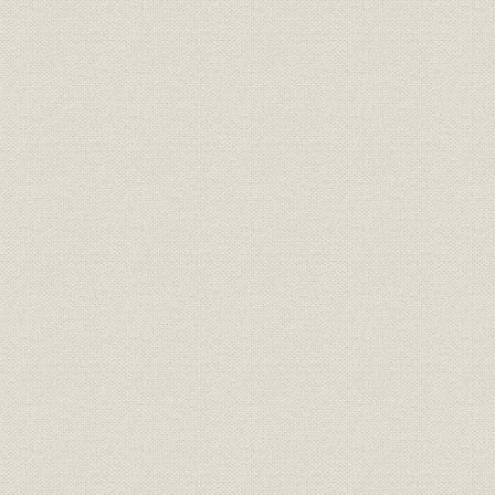
麻里布製油所の建設/航空揮発油
昭和13年(1
沿革;生産
の製造をめざして
(1945年)5