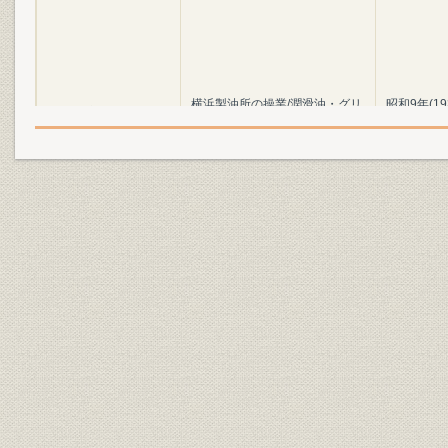
横浜製油所の操業/潤滑油・グリ
昭和9年(19
沿革;生産
ースの製造・販売
(1938年)4