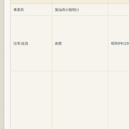
事業所
製油所の朝明け
沿革;役員
創業
昭和8年(19