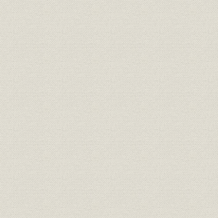
昭和29年(1
沿革;物流
石油輸送機能の充実
(1991年)1