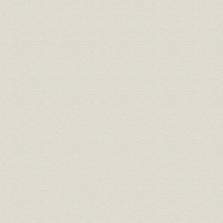
麻里布製油所の操業再開とカル
昭和24年(1
沿革;提携・合併
テックスとの提携
(1950年)9