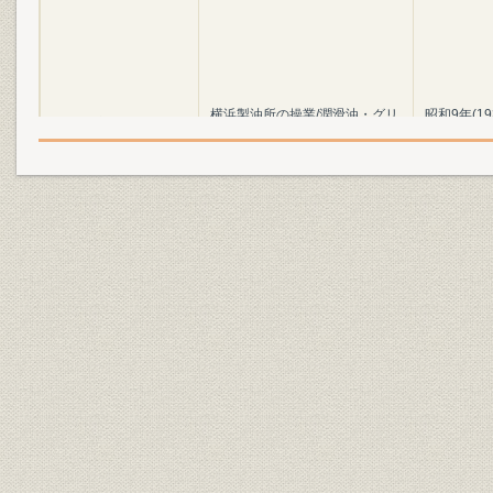
横浜製油所の操業/潤滑油・グリ
昭和9年(19
沿革;生産
ースの製造・販売
(1938年)4