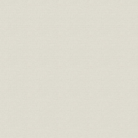
麻里布製油所の操業再開とカル
昭和24年(1
沿革;提携・合併
テックスとの提携
(1950年)9