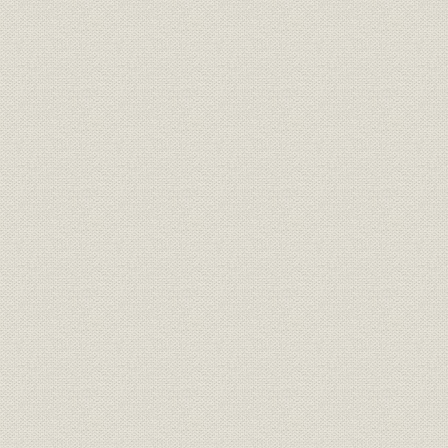
昭和29年(1
沿革;物流
石油輸送機能の充実
(1991年)1