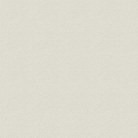
麻里布製油所の建設/航空揮発油
昭和13年(1
沿革;生産
の製造をめざして
(1945年)5