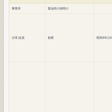
事業所
製油所の朝明け
沿革;役員
創業
昭和8年(19