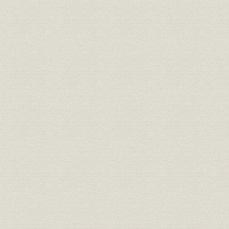
昭和41年(1
沿革;設備
大阪製油所の建設から操業へ
(1991年)6