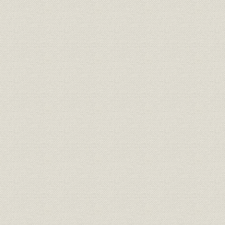
昭和26年(1
沿革;設備
麻里布製油所の近代化・高度化
(1993年)9