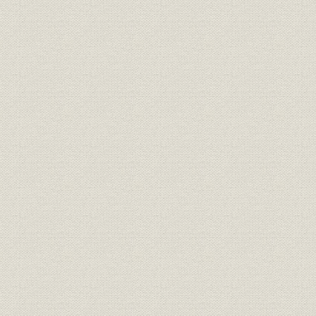
租税
山稼ぎに関わる小物成
[江戸時代]
元禄4年(16
生産
開坑期の炭竈数
(1696年)1
宝暦11年(
従業員
稼人数の変化
(1865年)
主な災害による炭・用材等の損
元禄7年(16
災害
失
年)
生産;資源
別子銅山附の主な山林
[宝永7年(1
元禄15年(1
生産;資源
別子銅山附御林
(1787年)
生産;資源
立川銅山附諸村の御林
宝永2~3年(
生産
土佐の炭山
[貞享元年(1