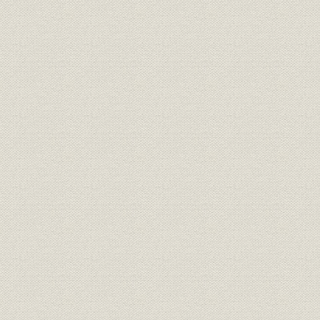
事業所
別子鉱山全景
明治14年(1
経営政策
別子鉱山近代化起業方針書
明治9年(18
生産;林業
新事業にともなう諸材木の増加
[明治13年(1
生産
新事業にともなう薪の増加
[明治13年(1
生産
新事業にともなう木炭の増加
[明治13年(1
明治11年(
生産
第二備林借用一覧
(1881年)
生産;事業所
別子鉱山第一・第二備林分布図
明治28年(1