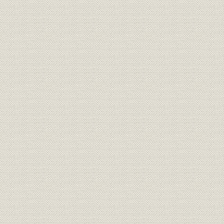
明治9年(1
生産;林業
別子植林の生育本数
年(1877年
明治10年(1
生産;林業
別子の植林本数
(1887年)
組織
別子鉱山組織図
明治15年(1
生産;経営
製炭分店の概要
[明治10年代
明治13年(1
生産
製炭高の推移
(1888年)
製炭分布(分課)・出張所の分布
生産;事業所
明治期
図
事業所
大阪鰻谷の住友本家と洋館
明治時代