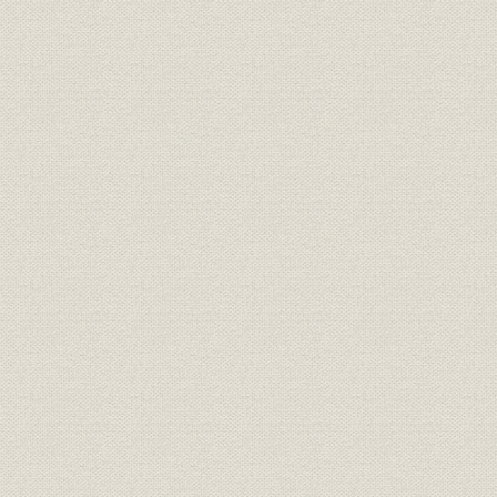
宝永8年(17
生産
土佐の炭山と仕成期間
年)
元禄4年(1
生産;資源
御料炭・他領炭の割合
(1861年)
土佐領請負山での伐採可能な樹
正徳4年(17
生産;資源
種
年)
享和元年(1
生産
井ノ川山・大佐連山の仕成高
(1805年)7
享和元年(1
生産
製炭地別炭購入量
(1813年)
文化2年(18
生産
製炭地別炭竈数
(1813年)