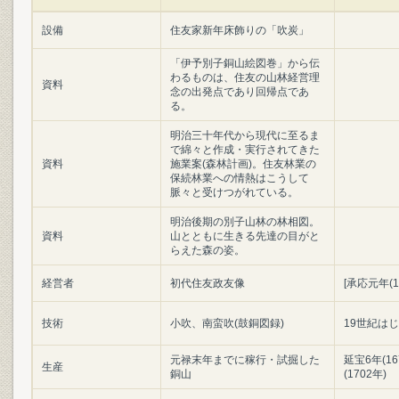
設備
住友家新年床飾りの「吹炭」
「伊予別子銅山絵図巻」から伝
わるものは、住友の山林経営理
資料
念の出発点であり回帰点であ
る。
明治三十年代から現代に至るま
で綿々と作成・実行されてきた
資料
施業案(森林計画)。住友林業の
保続林業への情熱はこうして
脈々と受けつがれている。
明治後期の別子山林の林相図。
資料
山とともに生きる先達の目がと
らえた森の姿。
経営者
初代住友政友像
[承応元年(1
技術
小吹、南蛮吹(鼓銅図録)
19世紀は
元禄末年までに稼行・試掘した
延宝6年(16
生産
銅山
(1702年)