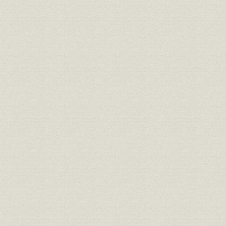
宝暦11年(
生産
産銅経費
(1854年)
宝暦11年(
生産
炭の使用量
(1844年)
宝暦11年(
生産;価格
炭(10貫目当り)の単価
(1854年)
経営者;役員
広瀬宰平
[慶応4年(1
経営者;役員
川田小一郎
[明治元年(1
資料
最後の銅炭運上目録
明治3年(18
事業所;資料
借区開坑願添付図
明治6年(18
事業所;生産
銅山附御林の調査通達と届出
明治5年(18
事業所;資源
別子鉱山備林(第一備林)の内訳
明治8年(18