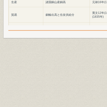
生産
諸国銅山産銅高
元禄16年(1
寛文12年(1
貿易
銅輸出高と住友供給分
(1835年)
設備
銅座の跡碑
[元禄14年(
設備
浅草店の清水家門札
[延享3年(1
経営
対談取極証文
[文化2年(1
事業所
別子銅山周辺図(開坑期)
[宝永7年(1
製造工程
別子銅山の製錬工程
[享保年間(17
生産
炭焼の図(日本山海名物図絵)
[宝暦2~3年(
資産;資源
伊予幕領の林野
[享保6年(1