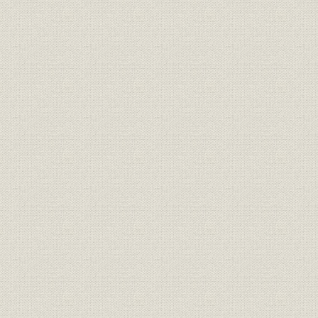
明治13年(1
林業
別子周辺山林の林相
(1885年)
技術
坑道枠木の製材法 二方角、枡抜
[明治20年(1
技術
東延斜坑の枠木改良切組の図
[明治20年(1
明治24年(1
生産
製炭高の推移
(1899年)
事業所
新居浜惣開製錬所
明治23年(1
明治13年(1
生産;エネルギー
木炭・石炭・コークス統計表
(1899年)
経営者;役員
伊庭貞剛
[明治27年(1
事業所;環境保全
煙害当時の新居浜製錬所
明治30年代