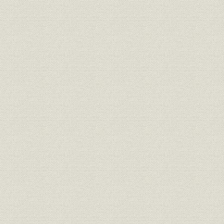
宝暦11年(
生産
産銅経費
(1854年)
宝暦11年(
生産
炭の使用量
(1844年)
宝暦11年(
生産;価格
炭(10貫目当り)の単価
(1854年)
経営者;役員
広瀬宰平
[慶応4年(1
経営者;役員
川田小一郎
[明治元年(1
資料
最後の銅炭運上目録
明治3年(18
事業所;資料
借区開坑願添付図
明治6年(18
事業所;生産
銅山附御林の調査通達と届出
明治5年(18
事業所;資源
別子鉱山備林(第一備林)の内訳
明治8年(18