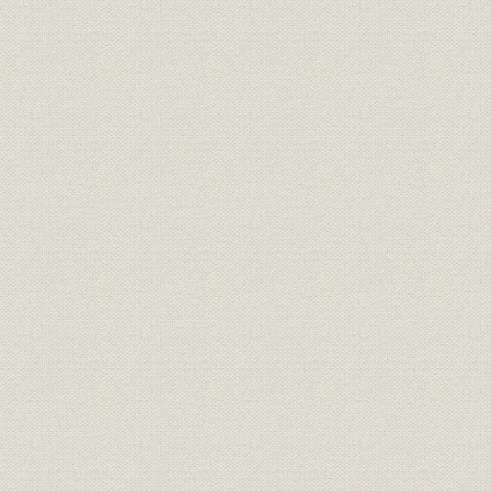
租税
山稼ぎに関わる小物成
[江戸時代]
元禄4年(16
生産
開坑期の炭竈数
(1696年)1
宝暦11年(
従業員
稼人数の変化
(1865年)
主な災害による炭・用材等の損
元禄7年(16
災害
失
年)
生産;資源
別子銅山附の主な山林
[宝永7年(1
元禄15年(1
生産;資源
別子銅山附御林
(1787年)
生産;資源
立川銅山附諸村の御林
宝永2~3年(
生産
土佐の炭山
[貞享元年(1