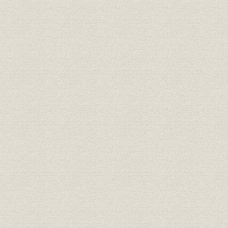
明治9年(1
生産;林業
別子植林の生育本数
年(1877年
明治10年(1
生産;林業
別子の植林本数
(1887年)
組織
別子鉱山組織図
明治15年(1
生産;経営
製炭分店の概要
[明治10年代
明治13年(1
生産
製炭高の推移
(1888年)
製炭分布(分課)・出張所の分布
生産;事業所
明治期
図
事業所
大阪鰻谷の住友本家と洋館
明治時代