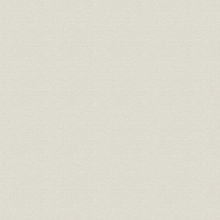
事業所
別子鉱山全景
明治14年(1
経営政策
別子鉱山近代化起業方針書
明治9年(18
生産;林業
新事業にともなう諸材木の増加
[明治13年(1
生産
新事業にともなう薪の増加
[明治13年(1
生産
新事業にともなう木炭の増加
[明治13年(1
明治11年(
生産
第二備林借用一覧
(1881年)
生産;事業所
別子鉱山第一・第二備林分布図
明治28年(1