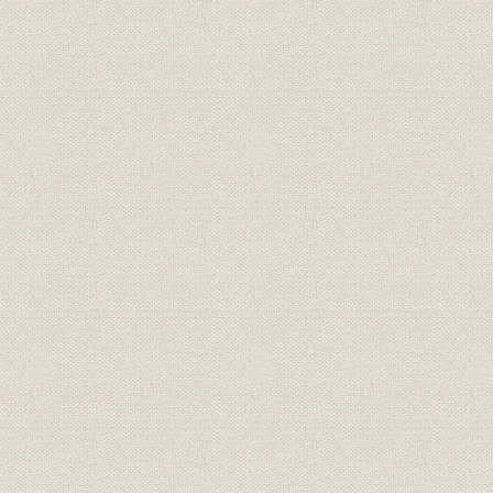
宝永8年(17
生産
土佐の炭山と仕成期間
年)
元禄4年(1
生産;資源
御料炭・他領炭の割合
(1861年)
土佐領請負山での伐採可能な樹
正徳4年(17
生産;資源
種
年)
享和元年(1
生産
井ノ川山・大佐連山の仕成高
(1805年)7
享和元年(1
生産
製炭地別炭購入量
(1813年)
文化2年(18
生産
製炭地別炭竈数
(1813年)