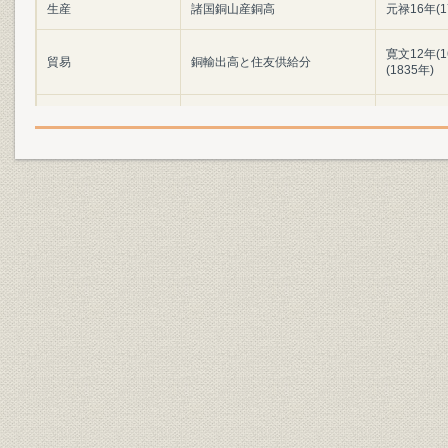
生産
諸国銅山産銅高
元禄16年(1
寛文12年(1
貿易
銅輸出高と住友供給分
(1835年)
設備
銅座の跡碑
[元禄14年(
設備
浅草店の清水家門札
[延享3年(1
経営
対談取極証文
[文化2年(1
事業所
別子銅山周辺図(開坑期)
[宝永7年(1
製造工程
別子銅山の製錬工程
[享保年間(17
生産
炭焼の図(日本山海名物図絵)
[宝暦2~3年(
資産;資源
伊予幕領の林野
[享保6年(1