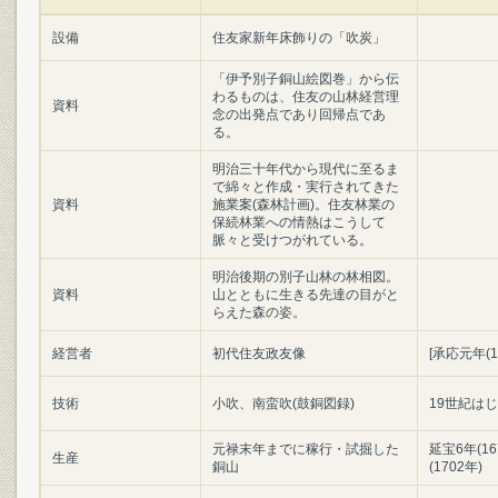
設備
住友家新年床飾りの「吹炭」
「伊予別子銅山絵図巻」から伝
わるものは、住友の山林経営理
資料
念の出発点であり回帰点であ
る。
明治三十年代から現代に至るま
で綿々と作成・実行されてきた
資料
施業案(森林計画)。住友林業の
保続林業への情熱はこうして
脈々と受けつがれている。
明治後期の別子山林の林相図。
資料
山とともに生きる先達の目がと
らえた森の姿。
経営者
初代住友政友像
[承応元年(1
技術
小吹、南蛮吹(鼓銅図録)
19世紀は
元禄末年までに稼行・試掘した
延宝6年(16
生産
銅山
(1702年)