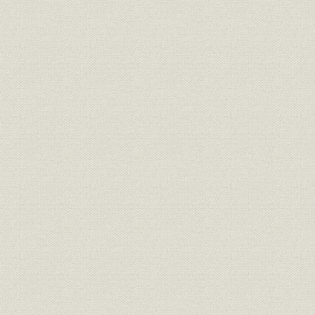
明治13年(1
林業
別子周辺山林の林相
(1885年)
技術
坑道枠木の製材法 二方角、枡抜
[明治20年(1
技術
東延斜坑の枠木改良切組の図
[明治20年(1
明治24年(1
生産
製炭高の推移
(1899年)
事業所
新居浜惣開製錬所
明治23年(1
明治13年(1
生産;エネルギー
木炭・石炭・コークス統計表
(1899年)
経営者;役員
伊庭貞剛
[明治27年(1
事業所;環境保全
煙害当時の新居浜製錬所
明治30年代