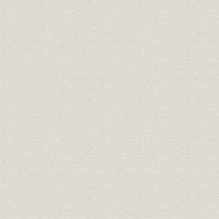
昭和25年(1
資産;関係会社
各社の資産再評価実施状況
29年(195
各社の資本金の推移および株主
昭和23年(1
財務・業績;株式
の異動
30年(195
四国林業(株)主な株主(1,000株
関係会社;株式
昭和27年(1
以降)
関係会社;株式
東邦農林(株)株主名簿
昭和26年(1
株式
住友林業発足時の株主構成
昭和30年(1
役員
平賀五郎
[昭和27年(1
わが国経済の戦前に対する回復
昭和9年(19