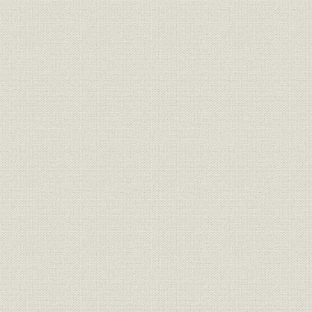
第1期(昭39/
関係会社;財務・業績
スミリン土地(株)の業績推移
45/4~46/3)
昭和35年(1
エネルギー
日本のエネルギー源
年)、45年(
年)
役員
保田克己社長
[昭和41年(
松山博覧会での当社展示コーナ
博覧会;広告宣伝
昭和40年(1
ー
[昭和47年(
物流
丸太の流通形態
(1975年)]