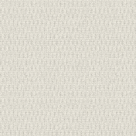
昭和24年(1
売上;関係会社
九州農林の売上構成
(1950年)3
昭和20年(1
生産
別子鉱山の生産量の推移
(1955年)
土地;資産
小作地および賃貸土地
昭和22年(1
[昭和24年(
売上;関係会社
四国林業の品目別取扱実績
(1950年)3
第1期(昭23/
関係会社;財務・業績
新設6社の業績推移一覧表
29/4~29/9)
資料;土地
農地買収令書
[昭和26年(1
土地;資産
被買収地の総計表
昭和36年(1