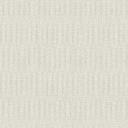
経済
水準
(1936年)
昭和32年(1
普及率
家庭電化製品の普及率
(1981年)
新会社発足当時の会社寄稿組織
組織
昭和30年(1
図
昭和30年(1955年)9月末の貸借
財務・業績
昭和30年(1
対照表(抜粋)
役員
稲村實社長
昭和30年(1
昭和35年(1
価格
当時の木材価格の推移(m3単価)
年(1963年
技術;事業所
近江研究所
昭和45年(1