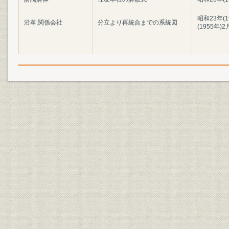
昭和23年(1
沿革;関係会社
分立より再統合までの系統図
(1955年)2
[新会社設立の日から1ヵ年の]事
経営政策;関係会社
[昭和23年(1
業計画
財務・業績;資金
損益計画および資金計画
[昭和23年(1
昭和24年(1
売上;関係会社
北海農林の売上構成
(1950年)3