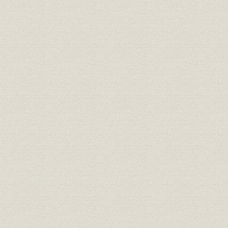
貿易再開から10年間の外材輸入
昭和25年(1
貿易
量
(1959年)
昭和30~40年代に当社社員が足
昭和30年~
生産
跡を残した南洋材産地図
~1970年代
生産;物流
米・加材主要積出港地図
[昭和30年代
物流
当社のワンワンベース配船表
昭和43年(1
物流;貿易
当社の外材荷揚港
昭和42年(1
木材と組み合わせて梁の部分に
製品
[昭和39年(
使用された「スミビーム」
教育・研修
新入社員、山越研修コース
昭和38年(1
関係会社;事業所
スミリン合板の工場全景
昭和41年(1
昭和40年(1
関係会社;生産
普通合板生産年表
(1975年)