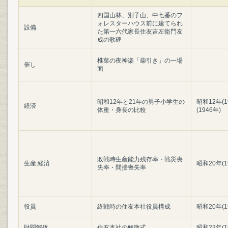
四国山林、別子山、中七番のフ
ォレスターハウス前に建てられ
設備
た第一六代家長住友吉左衛門友
成の歌碑
椎葉の夜神楽「柴引き」の一場
催し
面
昭和12年と21年の男子小学生の
昭和12年(
経済
体重・身長の比較
(1946年)
敗戦時生産能力残存率・戦災喪
生産;経済
昭和20年(1
失率・間接喪失率
役員
終戦時の住友本社役員構成
昭和20年(1
財閥解体
住友本社の解散式
昭和23年(1