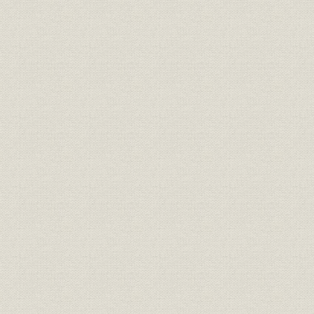
[昭和47年(
製品;物流
製材品の流通形態
(1975年)]
第15期・昭和
生産;林業
経営山林伐採量推移
35期・昭和5
生産
関西電力向けの電柱材
[昭和30年
昭和35年(
商品;林業
国内材部門の商品構成の変化
50年(197
全国米材輸入量と当社輸入量、
昭和38年度(
貿易
順位
年度(1975
物流;設備
当社の米材専用船一覧
昭和47年(1
海外事業
米・加材産地および主要積出港
[昭和41年(1
バンクーバー港水面貯木場にて
海外事業
検品中の当社駐在員、フィンレ
[昭和44年(1
イの森(カナダBC州)