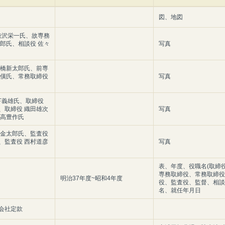
図、地図
 渋沢栄一氏、故専務
次郎氏、相談役 佐々
写真
大橋新太郎氏、前専
岐僙氏、常務取締役
写真
日下義雄氏、取締役
、取締役 織田雄次
写真
尾高豊作氏
部金太郎氏、監査役
、監査役 西村道彦
写真
表、年度、役職名(取締
専務取締役、常務取締役
明治37年度~昭和4年度
役、監査役、監督、相談
名、就任年月日
会社定款