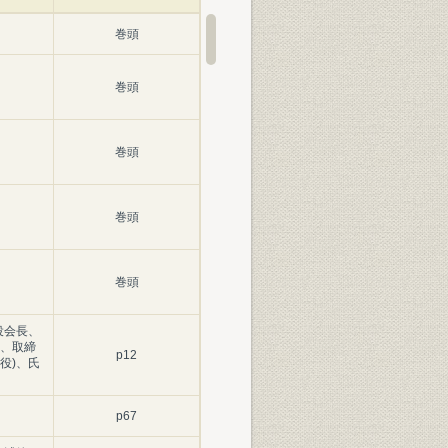
巻頭
巻頭
巻頭
巻頭
巻頭
役会長、
、取締
p12
役)、氏
p67