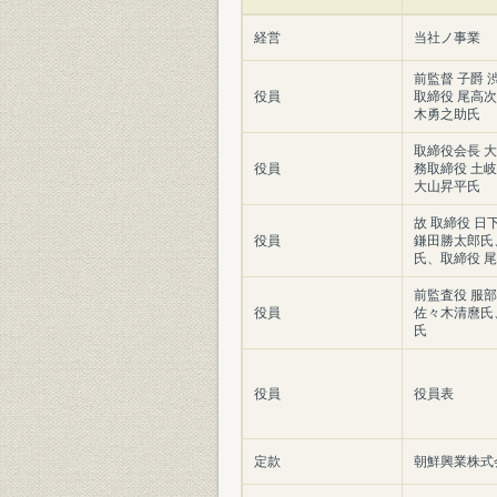
経営
当社ノ事業
前監督 子爵
役員
取締役 尾高
木勇之助氏
取締役会長 
役員
務取締役 土
大山昇平氏
故 取締役 
役員
鎌田勝太郎氏
氏、取締役 
前監査役 服
役員
佐々木清麿氏
氏
役員
役員表
定款
朝鮮興業株式