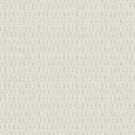
売上;経営
一反歩当リ小作料ト投資 小作料
明治38年度
投資
一反歩当リ小作料ト投資 投資
明治38年度
投資;財務・業績
一反歩当リ小作料ト投資
明治38年度
経営
採種田ノ経営 品種別累計
経営
採種田ノ経営 累年比較
大正5年度
採種田ノ経営 経営面積 収穫石数
経営
大正5年度
品種別累計、累年比較
更新種子配付 品種別累計、累年
経営
大正5年度
比較
更新種予配付 品種別累計、累年
経営
大正5年度
比較
生産玄米ト正条植 生産玄米受検
生産
昭和3年度