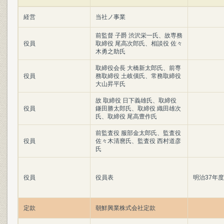
経営
当社ノ事業
前監督 子爵 渋沢栄一氏、故専務
役員
取締役 尾高次郎氏、相談役 佐々
木勇之助氏
取締役会長 大橋新太郎氏、前専
役員
務取締役 土岐僙氏、常務取締役
大山昇平氏
故 取締役 日下義雄氏、取締役
役員
鎌田勝太郎氏、取締役 織田雄次
氏、取締役 尾高豊作氏
前監査役 服部金太郎氏、監査役
役員
佐々木清麿氏、監査役 西村道彦
氏
役員
役員表
明治37年度
定款
朝鮮興業株式会社定款