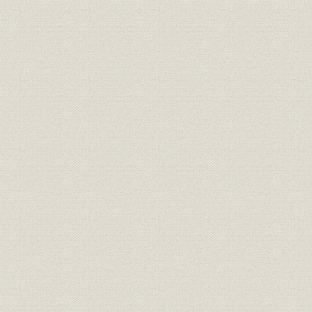
投資;財務・業績
田畑投資ト収益
昭和3年度
投資;財務・業績
田畑管轄店別
昭和3年度
投資;財務・業績
田畑管轄店別
昭和3年度
売上;経営
小作料累年比較
明治38年度
売上;経営
石当リ売上単価
明治38年度
小作料累年比較、石当リ売上単
売上;経営
明治38年度
価
売上;経営
昭和三年度小作料
昭和3年
売上;経営
昭和三年小作料
昭和3年