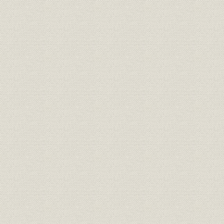
施設
事業写真
施設
事業写真
施設;経営
事業写真
施設;経営
事業写真
財務・業績
資産負債累年比較 負債ノ部
明治37年度
財務・業績
資産負債累年比較 資産ノ部
明治37年度