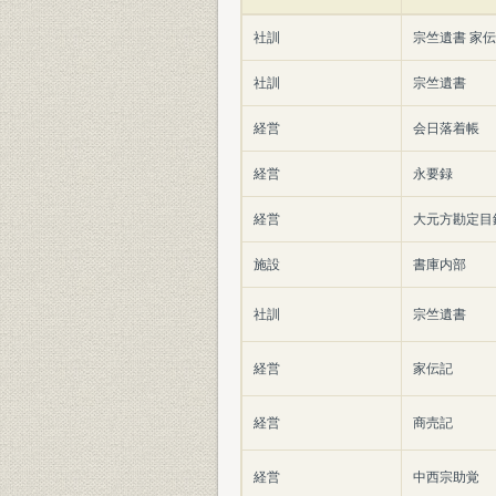
社訓
宗竺遺書 家伝
社訓
宗竺遺書
経営
会日落着帳
経営
永要録
経営
大元方勘定目録
施設
書庫内部
社訓
宗竺遺書
経営
家伝記
経営
商売記
経営
中西宗助覚