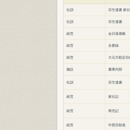
社訓
宗竺遺書 家伝
社訓
宗竺遺書
経営
会日落着帳
経営
永要録
経営
大元方勘定目録
施設
書庫内部
社訓
宗竺遺書
経営
家伝記
経営
商売記
経営
中西宗助覚