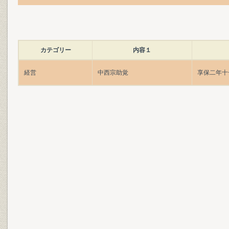
カテゴリー
内容１
経営
中西宗助覚
享保二年十