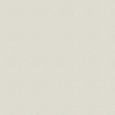
経営;規則
明治一〇年
書
経営;規則
盟約書之内改正箇条書
明治一一年
経営;規則
大元方規定改正書
明治一一年
経営
明治十六年誓約書
明治一六年
経営
三井高福 大元方改正意見書
明治一八年
経営
(大元方改役)御尋ニ付見込書
明治一八年
経営
三井高福 申談書
明治一八年
財務・業績
明治十八年大元方出費改正書写
明治一八年
経営
家長方議書
明治一九年