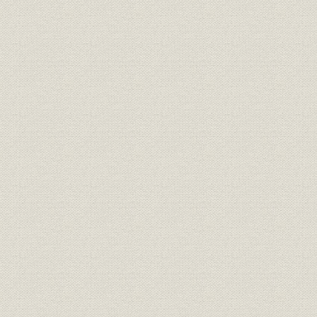
経営
家長方御見込書
明治一九年
経営
同苗一致決心誓盟書
明治一九年
規則
三井家定則
明治一九年
経営;規則
井上伯へ呈上同族并重役誓約書
明治二三年
三井銀行総長・副長ト相談役ト
経営;規則
明治二十三
ノ規約
財務・業績
三井銀行 貸借総括表
明治二三年
財務・業績
[三井銀行] 全店合併整理予算
明治二十三
[三井銀行] 調書類之儘当時決算
財務・業績
明治二十三
之見込