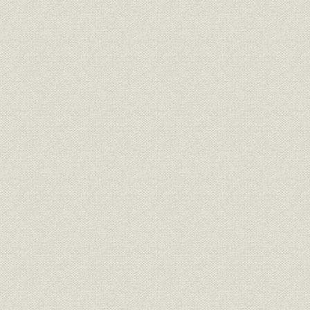
組織;規則
盟約書
明治九年
規則;役員
大元方規程
明治九年八
明治九年一
大元方 明治九年春季・秋季惣勘
財務・業績
定、明治九
定
惣勘定
三井物産会社創立願書(会社創立
経営
明治九年六
御願)
三井物産会社創立ニ付同族ト物
経営;規則
明治九年七
産会社々主トノ約定書
規則
三井物産会社規則
明治九年六
規則
三井物産会社商売取扱手続概略
明治九年七
組織;従業員
三井物産会社社員職制
明治一三年
三井物産会社資本金額確定ニ付
財務・業績
明治一三年
三井組大元方宛通知状
大元方規程改正ニ付相談心得覚