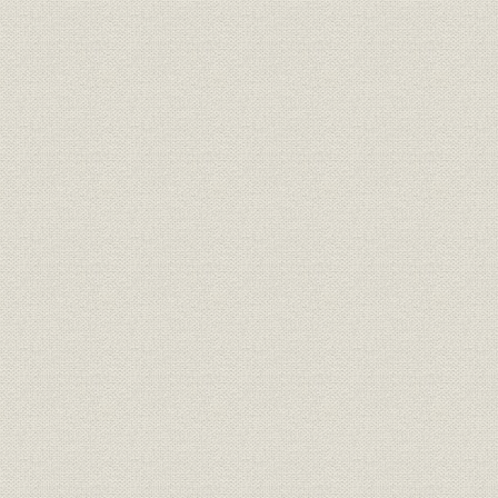
社訓
三井家憲第二草案
明治二四年
明治二四年
経営;社訓
ロイスレル氏意見書
年七月廿日
経営;規則
三井家仮評議会規則
明治二四年
明治二四年
経営
三井家仮評議会議事録
年五月三十
経営;規則
三井組 諸規則留(抄)
明治廿六年
明治廿五年下半季 大元方勘定目
財務・業績
明治廿五年
録
財務・業績
物産会社営業実況報告并意見書
明治二四年
三井物産会社改革将来必要之廉
経営
明治二四年
書
三井物産会社本支店将来営業科
事業所;経営
明治二四年