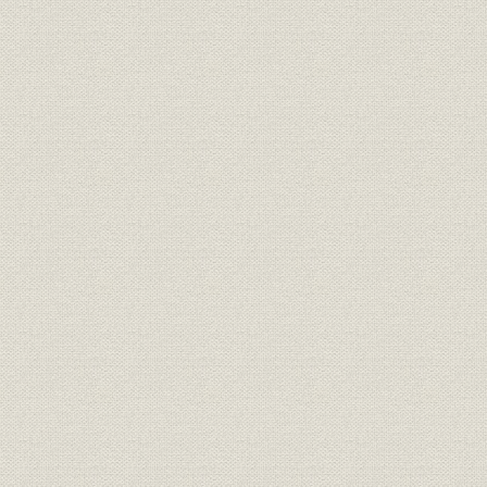
三井銀行 明治九年一月~六月迄
財務・業績
各店総計表//闔店費益取調月表
明治九年六
第十号
三井銀行 明治九年一月~六月迄
財務・業績
明治九年六
各店総計表//総計 第十一号
三井銀行 明治九年一月~六月迄
財務・業績
明治九年六
各店総計表//現在金 第十二号
三井銀行 明治九年一月~六月迄
財務・業績
明治九年六
各店総計表//積金 第十三号
旧三井組ヨリ三井銀行ヘ事業引
経営
明治九年六
継契約書
三井組闔店貸預リ及現在金引継
財務・業績
明治九年六
証書
旧三井組大元方・三井氏同苗中
財務・業績;株式
株式加入金并滞貸償却方協議決
明治九年
定書