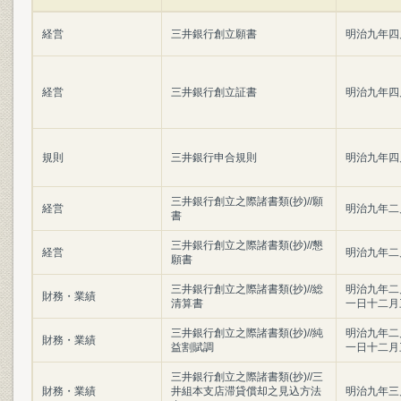
経営
三井銀行創立願書
明治九年四
経営
三井銀行創立証書
明治九年四
規則
三井銀行申合規則
明治九年四
三井銀行創立之際諸書類(抄)//願
経営
明治九年二
書
三井銀行創立之際諸書類(抄)//懇
経営
明治九年二
願書
三井銀行創立之際諸書類(抄)//総
明治九年二
財務・業績
清算書
一日十二月
三井銀行創立之際諸書類(抄)//純
明治九年二
財務・業績
益割賦調
一日十二月
三井銀行創立之際諸書類(抄)//三
財務・業績
井組本支店滞貸償却之見込方法
明治九年三