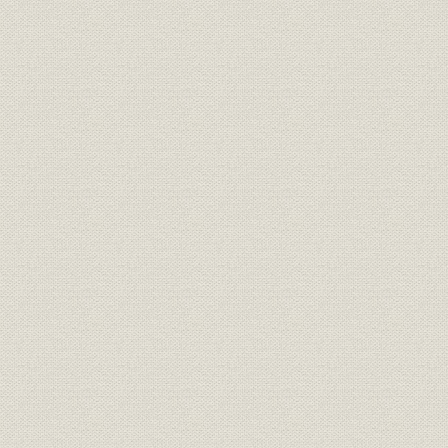
目
経営
三井鉱山会社創立趣意書
明治二四年
経営
三井鉱山合資会社創立手続
明治二五年
定款
有限責任三井鉱山合資会社定款
明治二五年
三井鉱山合資会社 明治廿五年下
財務・業績
明治二六年
季営業報告
組織
明治二四年 三越呉服店改革書類
明治二四年
組織
三越呉服店改正手続
明治廿五年
経営
三越呉服店宛 大元方ヨリ達書
明治二六年
三井各商店ヲ合名会社ノ組織ニ
組織
明治二六年
スル事