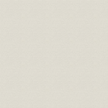
社訓
三井家憲第二草案
明治二四年
明治二四年
経営;社訓
ロイスレル氏意見書
年七月廿日
経営;規則
三井家仮評議会規則
明治二四年
明治二四年
経営
三井家仮評議会議事録
年五月三十
経営;規則
三井組 諸規則留(抄)
明治廿六年
明治廿五年下半季 大元方勘定目
財務・業績
明治廿五年
録
財務・業績
物産会社営業実況報告并意見書
明治二四年
三井物産会社改革将来必要之廉
経営
明治二四年
書
三井物産会社本支店将来営業科
事業所;経営
明治二四年