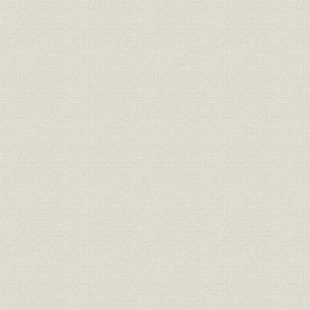
経営;規則
明治一〇年
書
経営;規則
盟約書之内改正箇条書
明治一一年
経営;規則
大元方規定改正書
明治一一年
経営
明治十六年誓約書
明治一六年
経営
三井高福 大元方改正意見書
明治一八年
経営
(大元方改役)御尋ニ付見込書
明治一八年
経営
三井高福 申談書
明治一八年
財務・業績
明治十八年大元方出費改正書写
明治一八年
経営
家長方議書
明治一九年