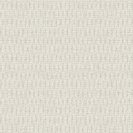
三井銀行 明治九年一月~六月迄
財務・業績
各店総計表//闔店費益取調月表
明治九年六
第十号
三井銀行 明治九年一月~六月迄
財務・業績
明治九年六
各店総計表//総計 第十一号
三井銀行 明治九年一月~六月迄
財務・業績
明治九年六
各店総計表//現在金 第十二号
三井銀行 明治九年一月~六月迄
財務・業績
明治九年六
各店総計表//積金 第十三号
旧三井組ヨリ三井銀行ヘ事業引
経営
明治九年六
継契約書
三井組闔店貸預リ及現在金引継
財務・業績
明治九年六
証書
旧三井組大元方・三井氏同苗中
財務・業績;株式
株式加入金并滞貸償却方協議決
明治九年
定書