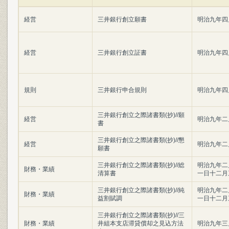
経営
三井銀行創立願書
明治九年四
経営
三井銀行創立証書
明治九年四
規則
三井銀行申合規則
明治九年四
三井銀行創立之際諸書類(抄)//願
経営
明治九年二
書
三井銀行創立之際諸書類(抄)//懇
経営
明治九年二
願書
三井銀行創立之際諸書類(抄)//総
明治九年二
財務・業績
清算書
一日十二月
三井銀行創立之際諸書類(抄)//純
明治九年二
財務・業績
益割賦調
一日十二月
三井銀行創立之際諸書類(抄)//三
財務・業績
井組本支店滞貸償却之見込方法
明治九年三