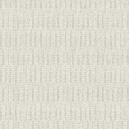
経営
家長方御見込書
明治一九年
経営
同苗一致決心誓盟書
明治一九年
規則
三井家定則
明治一九年
経営;規則
井上伯へ呈上同族并重役誓約書
明治二三年
三井銀行総長・副長ト相談役ト
経営;規則
明治二十三
ノ規約
財務・業績
三井銀行 貸借総括表
明治二三年
財務・業績
[三井銀行] 全店合併整理予算
明治二十三
[三井銀行] 調書類之儘当時決算
財務・業績
明治二十三
之見込