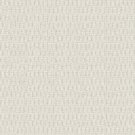
組織;規則
盟約書
明治九年
規則;役員
大元方規程
明治九年八
明治九年一
大元方 明治九年春季・秋季惣勘
財務・業績
定、明治九
定
惣勘定
三井物産会社創立願書(会社創立
経営
明治九年六
御願)
三井物産会社創立ニ付同族ト物
経営;規則
明治九年七
産会社々主トノ約定書
規則
三井物産会社規則
明治九年六
規則
三井物産会社商売取扱手続概略
明治九年七
組織;従業員
三井物産会社社員職制
明治一三年
三井物産会社資本金額確定ニ付
財務・業績
明治一三年
三井組大元方宛通知状
大元方規程改正ニ付相談心得覚