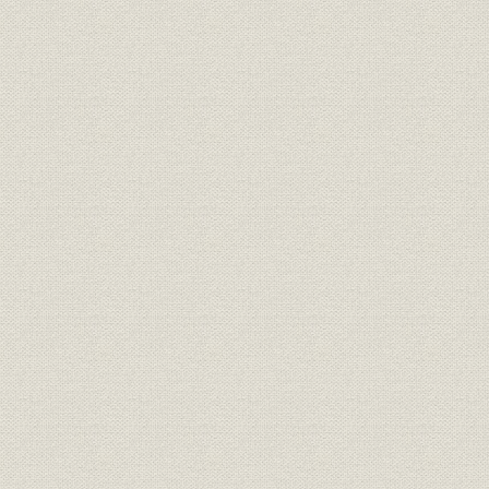
目
経営
三井鉱山会社創立趣意書
明治二四年
経営
三井鉱山合資会社創立手続
明治二五年
定款
有限責任三井鉱山合資会社定款
明治二五年
三井鉱山合資会社 明治廿五年下
財務・業績
明治二六年
季営業報告
組織
明治二四年 三越呉服店改革書類
明治二四年
組織
三越呉服店改正手続
明治廿五年
経営
三越呉服店宛 大元方ヨリ達書
明治二六年
三井各商店ヲ合名会社ノ組織ニ
組織
明治二六年
スル事