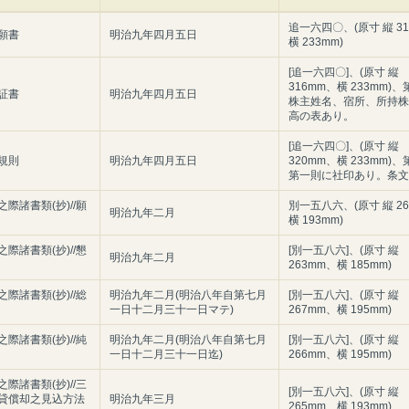
追一六四〇、(原寸 縦 3
願書
明治九年四月五日
横 233mm)
[追一六四〇]、(原寸 縦
316mm、横 233mm)
証書
明治九年四月五日
株主姓名、宿所、所持株
高の表あり。
[追一六四〇]、(原寸 縦
規則
明治九年四月五日
320mm、横 233mm)
第一則に社印あり。条文
際諸書類(抄)//願
別一五八六、(原寸 縦 2
明治九年二月
横 193mm)
際諸書類(抄)//懇
[別一五八六]、(原寸 縦
明治九年二月
263mm、横 185mm)
際諸書類(抄)//総
明治九年二月(明治八年自第七月
[別一五八六]、(原寸 縦
一日十二月三十一日マテ)
267mm、横 195mm)
際諸書類(抄)//純
明治九年二月(明治八年自第七月
[別一五八六]、(原寸 縦
一日十二月三十一日迄)
266mm、横 195mm)
際諸書類(抄)//三
[別一五八六]、(原寸 縦
貸償却之見込方法
明治九年三月
265mm、横 193mm)