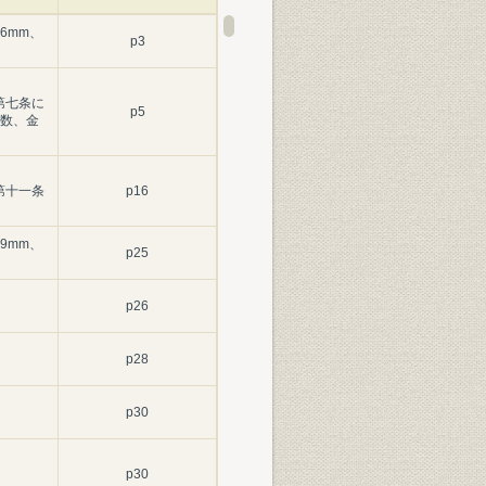
16mm、
p3
、第七条に
p5
数、金
、第十一条
p16
69mm、
p25
p26
p28
p30
p30