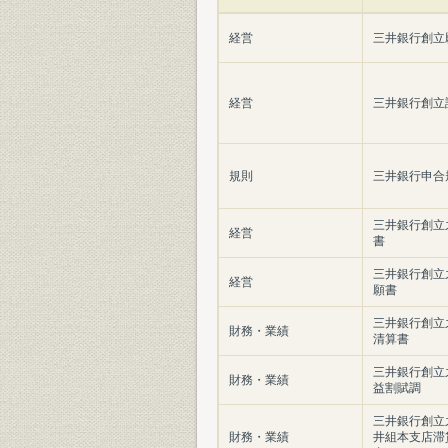
経営
三井銀行創立
経営
三井銀行創立
規則
三井銀行申合
三井銀行創立之
経営
書
三井銀行創立之
経営
願書
三井銀行創立之
財務・業績
清算書
三井銀行創立之
財務・業績
益割賦調
三井銀行創立之
財務・業績
井組本支店滞