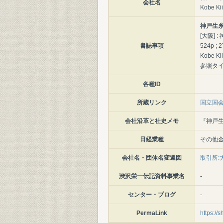
会社名
Kobe Kii
神戸生糸
[大阪] :
書誌事項
524p ; 
Kobe Kii
参照タイ
各種ID
所蔵リンク
国立国
会社沿革と社史メモ
『神戸生
日経業種
その他
会社名・団体名変遷図
取引所:大
渋沢栄一伝記資料事業名
-
センター・ブログ
-
PermaLink
https://