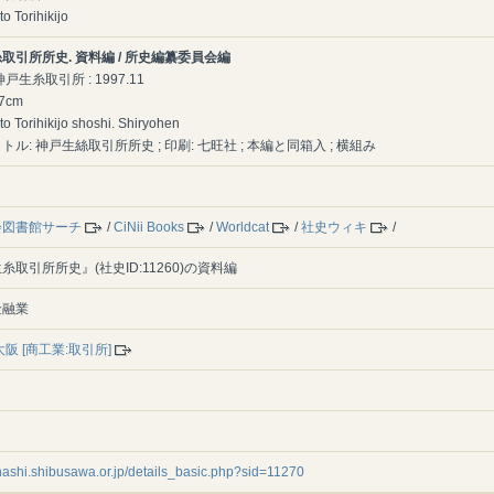
to Torihikijo
取引所所史. 資料編 / 所史編纂委員会編
 神戸生糸取引所 : 1997.11
27cm
to Torihikijo shoshi. Shiryohen
トル: 神戸生絲取引所所史 ; 印刷: 七旺社 ; 本編と同箱入 ; 横組み
会図書館サーチ
/
CiNii Books
/
Worldcat
/
社史ウィキ
/
糸取引所所史』(社史ID:11260)の資料編
金融業
阪 [商工業:取引所]
shashi.shibusawa.or.jp/details_basic.php?sid=11270