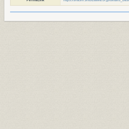
PermaLink
https://shashi.shibusawa.or.jp/details_ba