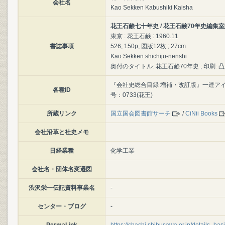
会社名
Kao Sekken Kabushiki Kaisha
花王石鹸七十年史 / 花王石鹸70年史編集
東京 : 花王石鹸 : 1960.11
書誌事項
526, 150p, 図版12枚 ; 27cm
Kao Sekken shichiju-nenshi
奥付のタイトル: 花王石鹸70年史 ; 印刷: 凸
『会社史総合目録 増補・改訂版』一連アイテム
各種ID
号：0733(花王)
所蔵リンク
国立国会図書館サーチ
/
CiNii Books
会社沿革と社史メモ
日経業種
化学工業
会社名・団体名変遷図
渋沢栄一伝記資料事業名
-
センター・ブログ
-