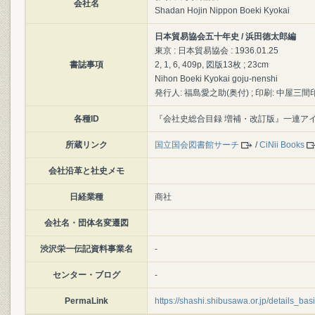
会社名
Shadan Hojin Nippon Boeki Kyokai
日本貿易協会五十年史 / 浜田徳太郎編
東京 : 日本貿易協会 : 1936.01.25
書誌事項
2, 1, 6, 409p, 図版13枚 ; 23cm
Nihon Boeki Kyokai goju-nenshi
発行人: 福島愛之助(奥付) ; 印刷: 中屋三間印
各種ID
『会社史総合目録 増補・改訂版』一連アイ
所蔵リンク
国立国会図書館サーチ
/
CiNii Books
会社沿革と社史メモ
日経業種
商社
会社名・団体名変遷図
渋沢栄一伝記資料事業名
-
センター・ブログ
-
PermaLink
https://shashi.shibusawa.or.jp/details_ba