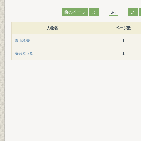
前のページ
よ
あ
い
人物名
ページ数
青山稔夫
1
安部幸兵衛
1