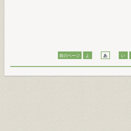
前のページ
よ
あ
い