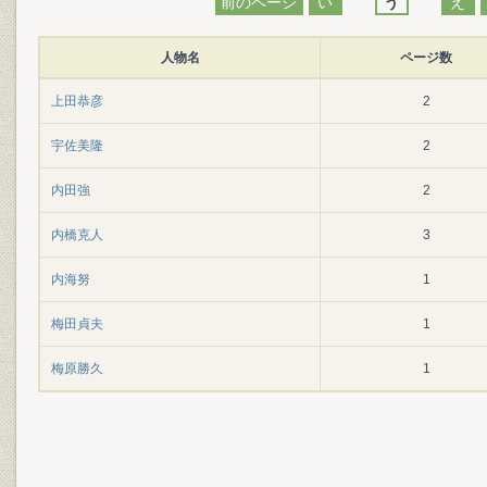
前のページ
い
う
え
人物名
ページ数
上田恭彦
2
宇佐美隆
2
内田強
2
内橋克人
3
内海努
1
梅田貞夫
1
梅原勝久
1