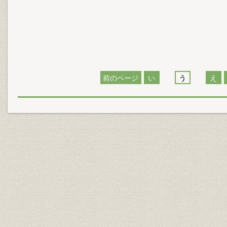
前のページ
い
う
え