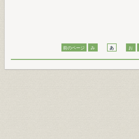
前のページ
み
あ
お