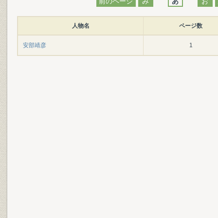
前のページ
み
あ
お
人物名
ページ数
安部靖彦
1