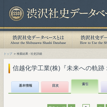
トップ
検索結果 - 社史詳細
信越化学工業(株)『未来への軌跡 : 
索引
基本情報
目次